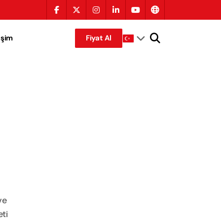
tişim
Fiyat Al
ve
ti