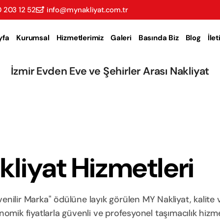
 203 12 52
info@mynakliyat.com.tr
yfa
Kurumsal
Hizmetlerimiz
Galeri
Basında Biz
Blog
İle
İzmir Evden Eve ve Şehirler Arası Nakliyat
liyat Hizmetleri
nilir Marka" ödülüne layık görülen MY Nakliyat, kalite 
ik fiyatlarla güvenli ve profesyonel taşımacılık hizme