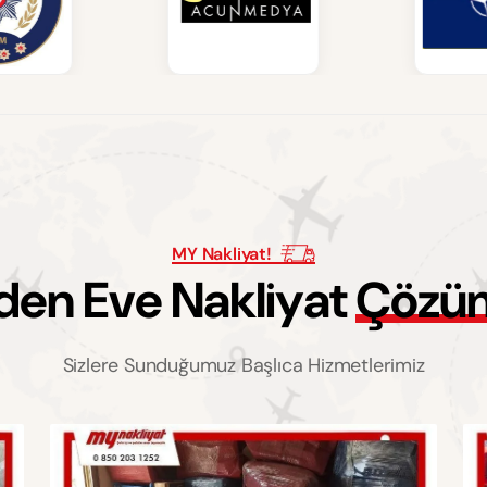
MY Nakliyat!
d
e
n
E
v
e
N
a
k
l
i
y
a
t
Ç
ö
z
ü
Sizlere Sunduğumuz Başlıca Hizmetlerimiz