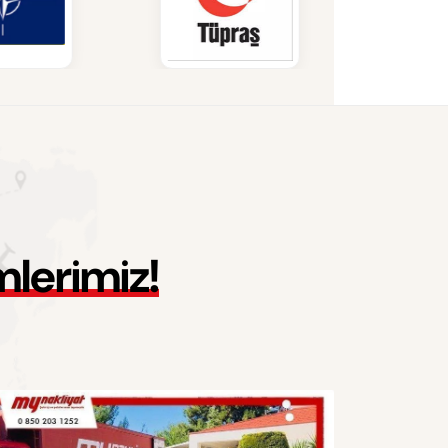
m
l
e
r
i
m
i
z
!