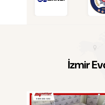
İ
z
m
i
r
E
v