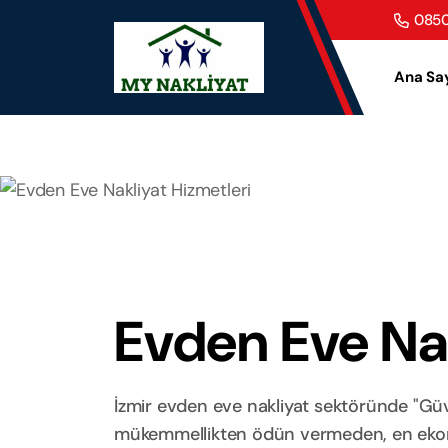
0850
Ana Sa
Evden Eve Nak
İzmir evden eve nakliyat sektöründe "Güve
mükemmellikten ödün vermeden, en ekonom