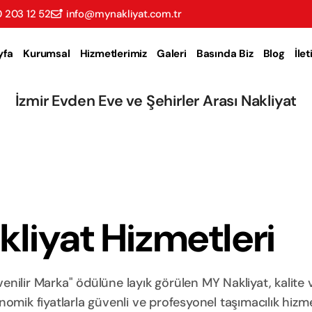
 203 12 52
info@mynakliyat.com.tr
yfa
Kurumsal
Hizmetlerimiz
Galeri
Basında Biz
Blog
İle
İzmir Evden Eve ve Şehirler Arası Nakliyat
liyat Hizmetleri
nilir Marka" ödülüne layık görülen MY Nakliyat, kalite 
ik fiyatlarla güvenli ve profesyonel taşımacılık hizme