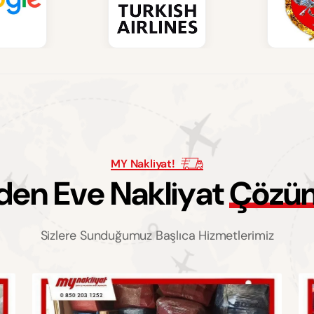
MY Nakliyat!
d
e
n
E
v
e
N
a
k
l
i
y
a
t
Ç
ö
z
ü
Sizlere Sunduğumuz Başlıca Hizmetlerimiz