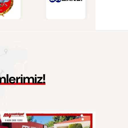
m
l
e
r
i
m
i
z
!