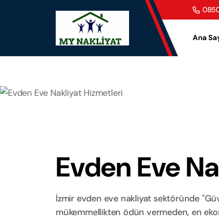
0850
Ana Sa
Evden Eve Nak
İzmir evden eve nakliyat sektöründe "Güve
mükemmellikten ödün vermeden, en ekonom