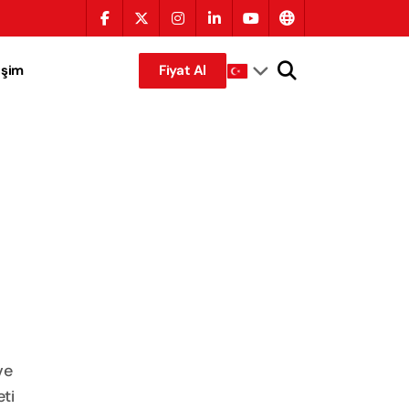
tişim
Fiyat Al
ve
ti