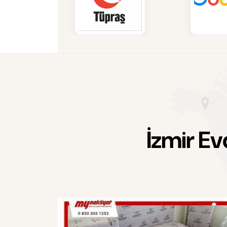
İ
z
m
i
r
E
v