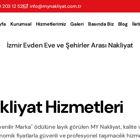
 203 12 52
info@mynakliyat.com.tr
yfa
Kurumsal
Hizmetlerimiz
Galeri
Basında Biz
Blog
İle
İzmir Evden Eve ve Şehirler Arası Nakliyat
liyat Hizmetleri
nilir Marka" ödülüne layık görülen MY Nakliyat, kalite 
ik fiyatlarla güvenli ve profesyonel taşımacılık hizme