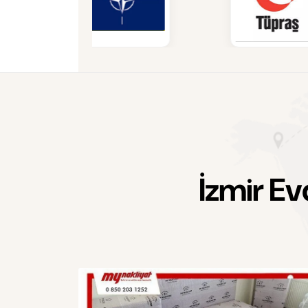
İ
z
m
i
r
E
v