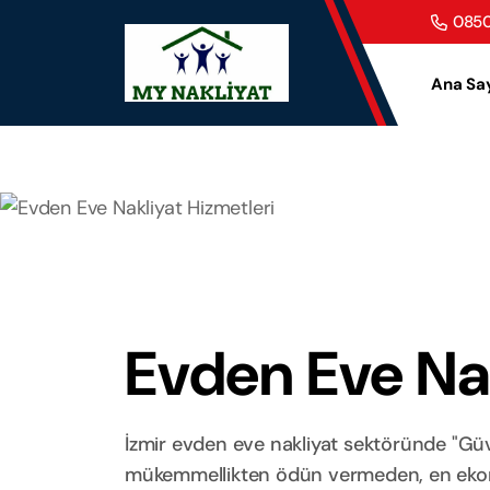
0850
Ana Sa
Evden Eve Nak
İzmir evden eve nakliyat sektöründe "Güve
mükemmellikten ödün vermeden, en ekonom