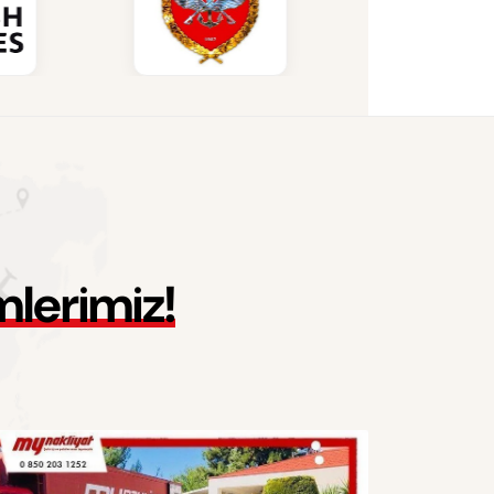
m
l
e
r
i
m
i
z
!