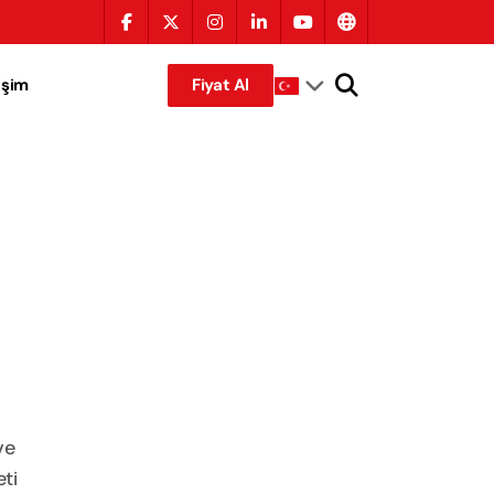
tişim
Fiyat Al
ve
ti