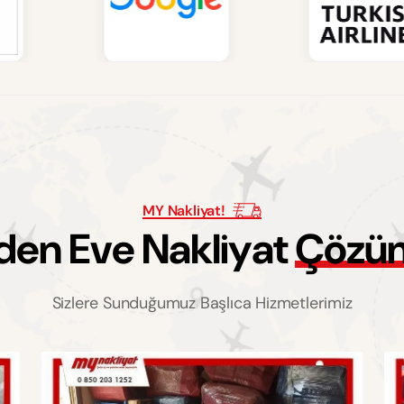
MY Nakliyat!
d
e
n
E
v
e
N
a
k
l
i
y
a
t
Ç
ö
z
ü
Sizlere Sunduğumuz Başlıca Hizmetlerimiz