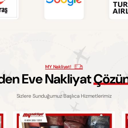
MY Nakliyat!
d
e
n
E
v
e
N
a
k
l
i
y
a
t
Ç
ö
z
ü
Sizlere Sunduğumuz Başlıca Hizmetlerimiz