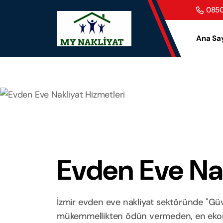
0850
Ana Sa
Evden Eve Nak
İzmir evden eve nakliyat sektöründe "Güve
mükemmellikten ödün vermeden, en ekonom