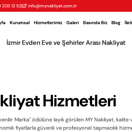
 203 12 52
info@mynakliyat.com.tr
yfa
Kurumsal
Hizmetlerimiz
Galeri
Basında Biz
Blog
İle
İzmir Evden Eve ve Şehirler Arası Nakliyat
liyat Hizmetleri
nilir Marka" ödülüne layık görülen MY Nakliyat, kalite 
ik fiyatlarla güvenli ve profesyonel taşımacılık hizme