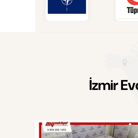
İ
z
m
i
r
E
v