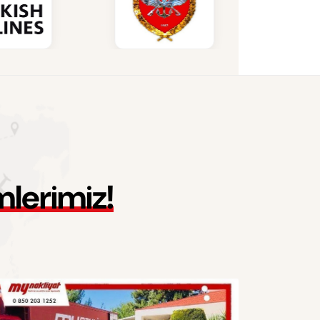
m
l
e
r
i
m
i
z
!