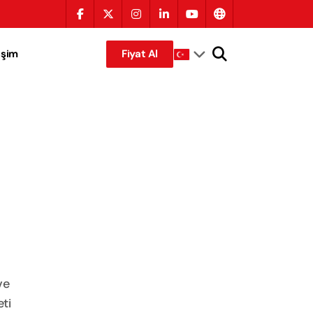
tişim
Fiyat Al
ve
ti