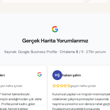
Gerçek Harita Yorumlarımız
Kaynak: Google Business Profile · Ortalama
5
/ 5 · 279+ yorum
HŞ
hakan şahin
 içinde
geçen hafta içinde
eklentisiyle
Kurumsal yapıları ve müşteri memnuniyetine
radığımızdan çok daha
odaklanan çalışma prensipleri sayesinde
onel kadro, güler
taşınma sürecimiz son derece rahat geçti.
met kalitesi
Eşyalarımızın güvenliği konusunda