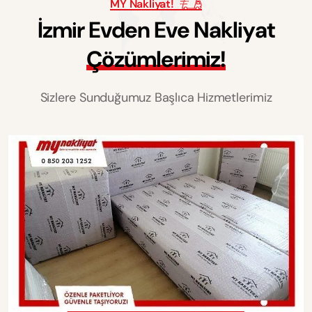
MY Nakliyat!
İ
z
m
i
r
E
v
d
e
n
E
v
e
N
a
k
l
i
y
a
t
Ç
ö
z
ü
m
l
e
r
i
m
i
z
!
Sizlere Sunduğumuz Başlıca Hizmetlerimiz