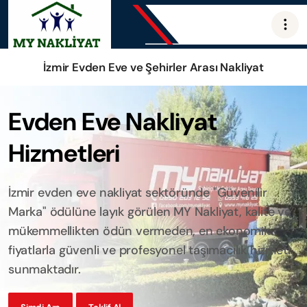
İzmir Evden Eve ve Şehirler Arası Nakliyat
Evden Eve Nakliyat
Hizmetleri
İzmir evden eve nakliyat sektöründe "Güvenilir
Marka" ödülüne layık görülen MY Nakliyat, kalite ve
mükemmellikten ödün vermeden, en ekonomik
fiyatlarla güvenli ve profesyonel taşımacılık hizmeti
sunmaktadır.