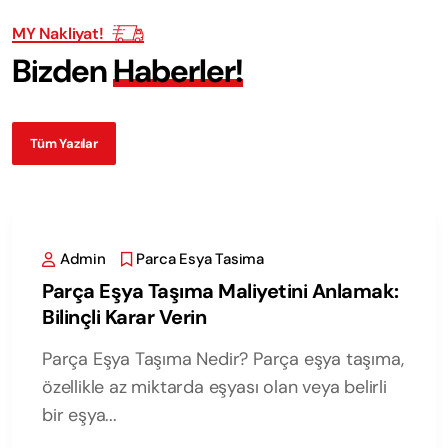
MY Nakliyat!
B
i
z
d
e
n
H
a
b
e
r
l
e
r
!
Tüm Yazılar
Admin
Parca Esya Tasima
Parça Eşya Taşıma Maliyetini Anlamak:
Bilinçli Karar Verin
Parça Eşya Taşıma Nedir? Parça eşya taşıma,
özellikle az miktarda eşyası olan veya belirli
bir eşya...