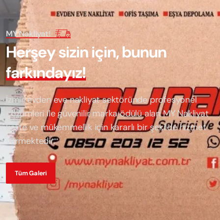
MY Nakliyat!
H
e
r
ş
e
y
s
i
z
i
n
i
ç
i
n
,
b
u
n
u
n
f
a
r
k
ı
n
d
a
y
ı
z
!
İzmir evden eve nakliyat sektöründe profesyonel
çözümleri ile güvenilir marka ödülü alan
MY Nakliyat
kalite ve mükemmellik için kararlı bir şekilde hizmet
vermektedir.
Tüm Galeri