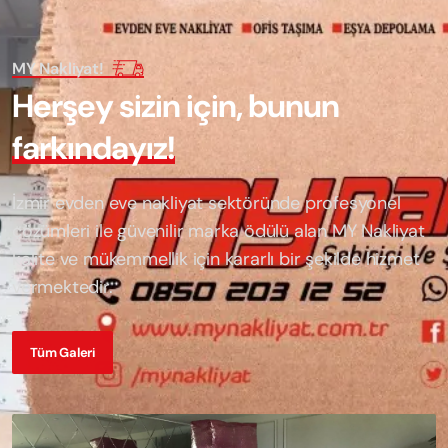
MY Nakliyat!
H
e
r
ş
e
y
s
i
z
i
n
i
ç
i
n
,
b
u
n
u
n
f
a
r
k
ı
n
d
a
y
ı
z
!
İzmir evden eve nakliyat sektöründe profesyonel
çözümleri ile güvenilir marka ödülü alan
MY Nakliyat
kalite ve mükemmellik için kararlı bir şekilde hizmet
vermektedir.
Tüm Galeri