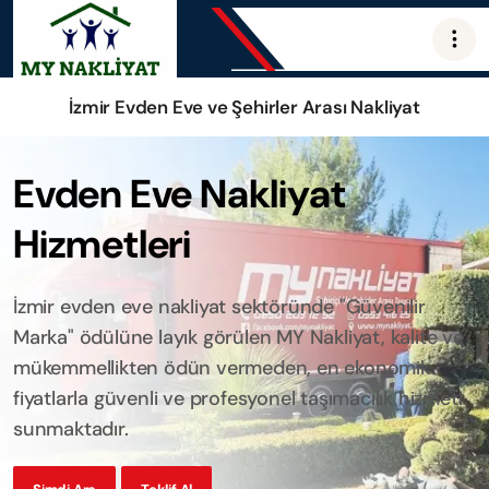
İzmir Evden Eve ve Şehirler Arası Nakliyat
Evden Eve Nakliyat
Hizmetleri
İzmir evden eve nakliyat sektöründe "Güvenilir
Marka" ödülüne layık görülen MY Nakliyat, kalite ve
mükemmellikten ödün vermeden, en ekonomik
fiyatlarla güvenli ve profesyonel taşımacılık hizmeti
sunmaktadır.