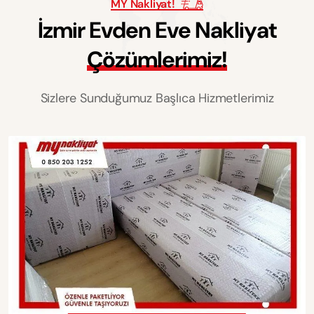
MY Nakliyat!
İ
z
m
i
r
E
v
d
e
n
E
v
e
N
a
k
l
i
y
a
t
Ç
ö
z
ü
m
l
e
r
i
m
i
z
!
Sizlere Sunduğumuz Başlıca Hizmetlerimiz