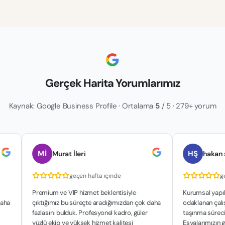
Gerçek Harita Yorumlarımız
Kaynak: Google Business Profile · Ortalama
5
/ 5 · 279+ yorum
Mİ
HŞ
Murat İleri
hakan şahin
geçen hafta içinde
geçen haft
Premium ve VIP hizmet beklentisiyle
Kurumsal yapıları ve m
çıktığımız bu süreçte aradığımızdan çok daha
odaklanan çalışma pren
fazlasını bulduk. Profesyonel kadro, güler
taşınma sürecimiz son d
yüzlü ekip ve yüksek hizmet kalitesi
Eşyalarımızın güvenliğ