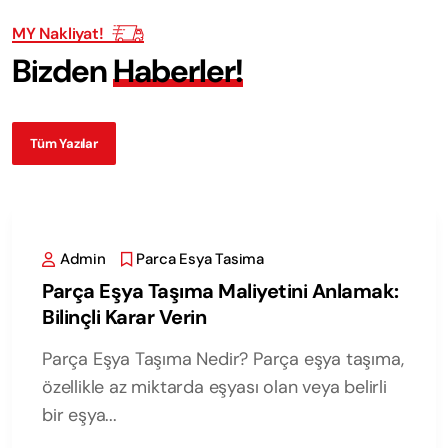
MY Nakliyat!
B
i
z
d
e
n
H
a
b
e
r
l
e
r
!
Tüm Yazılar
Admin
Parca Esya Tasima
Parça Eşya Taşıma Maliyetini Anlamak:
Bilinçli Karar Verin
Parça Eşya Taşıma Nedir? Parça eşya taşıma,
özellikle az miktarda eşyası olan veya belirli
bir eşya...