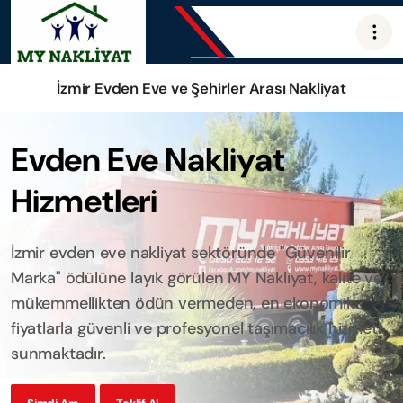
İzmir Evden Eve ve Şehirler Arası Nakliyat
Evden Eve Nakliyat
Hizmetleri
İzmir evden eve nakliyat sektöründe "Güvenilir
Marka" ödülüne layık görülen MY Nakliyat, kalite ve
mükemmellikten ödün vermeden, en ekonomik
fiyatlarla güvenli ve profesyonel taşımacılık hizmeti
sunmaktadır.