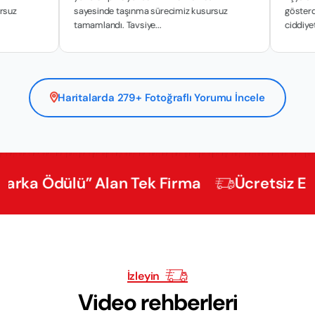
sayesinde taşınma sürecimiz kusursuz
gösterdikleri hass
tamamlandı. Tavsiye...
ciddiyetle y...
Haritalarda 279+ Fotoğraflı Yorumu İncele
Ödülü” Alan Tek Firma
Ücretsiz Ekspertiz
İzleyin
Video rehberleri