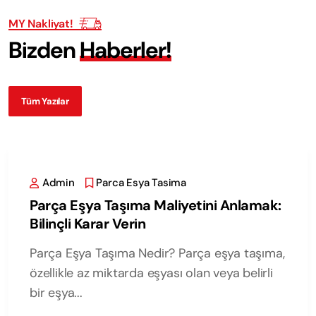
MY Nakliyat!
B
i
z
d
e
n
H
a
b
e
r
l
e
r
!
Tüm Yazılar
Admin
Parca Esya Tasima
Parça Eşya Taşıma Maliyetini Anlamak:
Bilinçli Karar Verin
Parça Eşya Taşıma Nedir? Parça eşya taşıma,
özellikle az miktarda eşyası olan veya belirli
bir eşya...