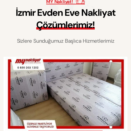
MY Nakliyat!
İ
z
m
i
r
E
v
d
e
n
E
v
e
N
a
k
l
i
y
a
t
Ç
ö
z
ü
m
l
e
r
i
m
i
z
!
Sizlere Sunduğumuz Başlıca Hizmetlerimiz