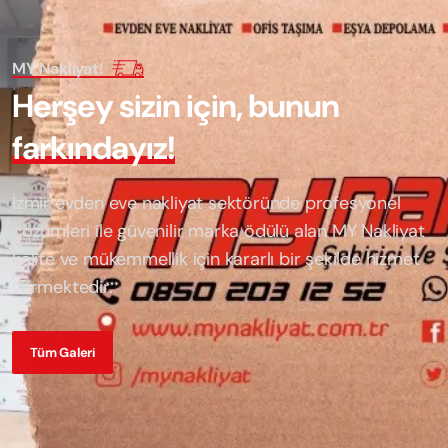
MY Nakliyat!
H
e
r
ş
e
y
s
i
z
i
n
i
ç
i
n
,
b
u
n
u
n
f
a
r
k
ı
n
d
a
y
ı
z
!
İzmir evden eve nakliyat sektöründe profesyonel
çözümleri ile güvenilir marka ödülü alan
MY Nakliyat
kalite ve mükemmellik için kararlı bir şekilde hizmet
vermektedir.
Tüm Galeri