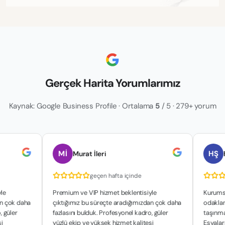
Gerçek Harita Yorumlarımız
Kaynak: Google Business Profile · Ortalama
5
/ 5 · 279+ yorum
Mİ
HŞ
Murat İleri
hakan şa
geçen hafta içinde
geç
Premium ve VIP hizmet beklentisiyle
Kurumsal yapılar
ha
çıktığımız bu süreçte aradığımızdan çok daha
odaklanan çalışm
fazlasını bulduk. Profesyonel kadro, güler
taşınma sürecimi
yüzlü ekip ve yüksek hizmet kalitesi
Eşyalarımızın gü