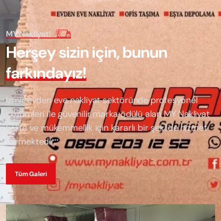
MY Nakliyat!
H
e
r
ş
e
y
s
i
z
i
n
i
ç
i
n
,
b
u
n
u
n
f
a
r
k
ı
n
d
a
y
ı
z
!
İzmir evden eve nakliyat sektöründe profesyonel
çözümleri ile güvenilir marka ödülü alan
MY Nakliyat
kalite ve mükemmellik için kararlı bir şekilde hizmet
vermektedir.
Tüm Galeri