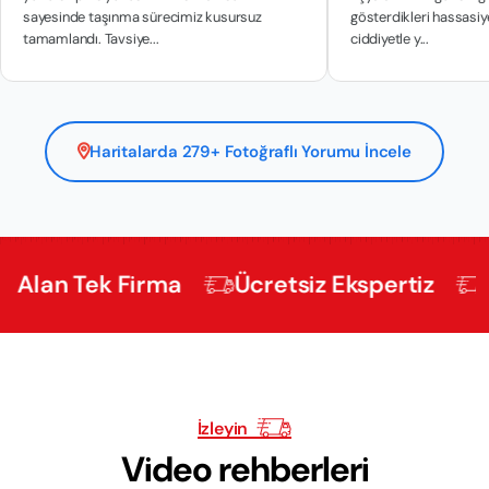
sinde taşınma sürecimiz kusursuz
gösterdikleri hassasiyet bizi etki
landı. Tavsiye...
ciddiyetle y...
Haritalarda 279+ Fotoğraflı Yorumu İncele
 Tek Firma
Ücretsiz Ekspertiz
Profes
İzleyin
Video rehberleri