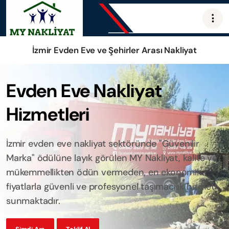
İzmir Evden Eve ve Şehirler Arası Nakliyat
Evden Eve Nakliyat
Hizmetleri
İzmir evden eve nakliyat sektöründe "Güvenilir
Marka" ödülüne layık görülen MY Nakliyat, kalite ve
mükemmellikten ödün vermeden, en ekonomik
fiyatlarla güvenli ve profesyonel taşımacılık hizmeti
sunmaktadır.