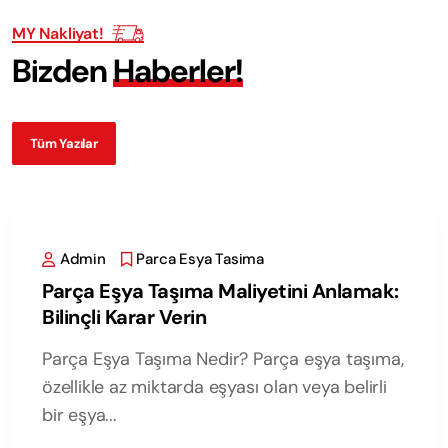
MY Nakliyat!
B
i
z
d
e
n
H
a
b
e
r
l
e
r
!
Tüm Yazılar
Admin
Parca Esya Tasima
Parça Eşya Taşıma Maliyetini Anlamak:
Bilinçli Karar Verin
Parça Eşya Taşıma Nedir? Parça eşya taşıma,
özellikle az miktarda eşyası olan veya belirli
bir eşya...