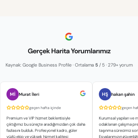
Gerçek Harita Yorumlarımız
Kaynak: Google Business Profile · Ortalama
5
/ 5 · 279+ yorum
HŞ
Murat İleri
hakan şahin
geçen hafta içinde
geçen hafta içinde
ium ve VIP hizmet beklentisiyle
Kurumsal yapıları ve müşteri 
ığımız bu süreçte aradığımızdan çok daha
odaklanan çalışma prensipleri 
sını bulduk. Profesyonel kadro, güler
taşınma sürecimiz son derece r
 ekip ve yüksek hizmet kalitesi
Eşyalarımızın güvenliği konusu