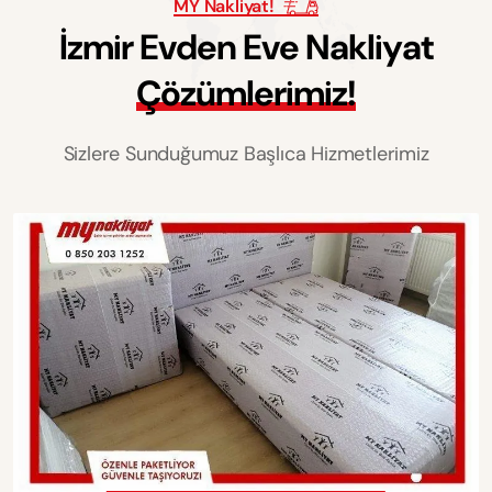
MY Nakliyat!
İ
z
m
i
r
E
v
d
e
n
E
v
e
N
a
k
l
i
y
a
t
Ç
ö
z
ü
m
l
e
r
i
m
i
z
!
Sizlere Sunduğumuz Başlıca Hizmetlerimiz