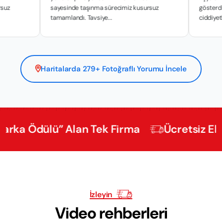
sayesinde taşınma sürecimiz kusursuz
gösterdikleri hassa
tamamlandı. Tavsiye...
ciddiyetle y...
Haritalarda 279+ Fotoğraflı Yorumu İncele
Ödülü” Alan Tek Firma
Ücretsiz Ekspertiz
İzleyin
Video rehberleri