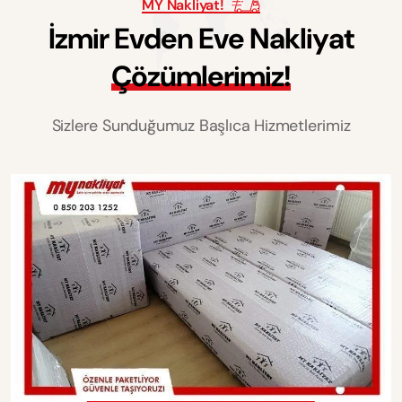
MY Nakliyat!
İ
z
m
i
r
E
v
d
e
n
E
v
e
N
a
k
l
i
y
a
t
Ç
ö
z
ü
m
l
e
r
i
m
i
z
!
Sizlere Sunduğumuz Başlıca Hizmetlerimiz