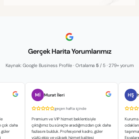
Gerçek Harita Yorumlarımız
Kaynak: Google Business Profile · Ortalama
5
/ 5 · 279+ yorum
Mİ
HŞ
Murat İleri
hakan şa
geçen hafta içinde
geçe
Premium ve VIP hizmet beklentisiyle
Kurumsal yapılar
ha
çıktığımız bu süreçte aradığımızdan çok daha
odaklanan çalışm
fazlasını bulduk. Profesyonel kadro, güler
taşınma sürecimi
yüzlü ekip ve yüksek hizmet kalitesi
Eşyalarımızın gü