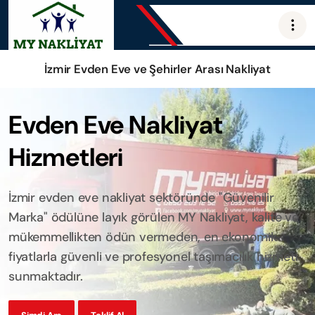
İzmir Evden Eve ve Şehirler Arası Nakliyat
Evden Eve Nakliyat
Hizmetleri
İzmir evden eve nakliyat sektöründe "Güvenilir
Marka" ödülüne layık görülen MY Nakliyat, kalite ve
mükemmellikten ödün vermeden, en ekonomik
fiyatlarla güvenli ve profesyonel taşımacılık hizmeti
sunmaktadır.