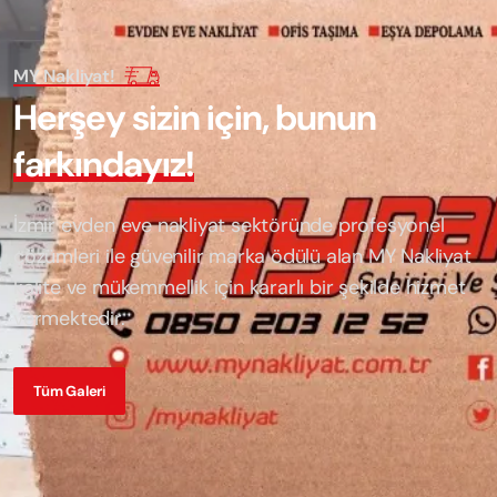
MY Nakliyat!
H
e
r
ş
e
y
s
i
z
i
n
i
ç
i
n
,
b
u
n
u
n
f
a
r
k
ı
n
d
a
y
ı
z
!
İzmir evden eve nakliyat sektöründe profesyonel
çözümleri ile güvenilir marka ödülü alan
MY Nakliyat
kalite ve mükemmellik için kararlı bir şekilde hizmet
vermektedir.
Tüm Galeri