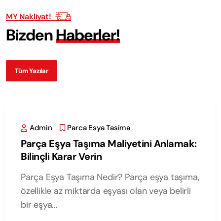
MY Nakliyat!
B
i
z
d
e
n
H
a
b
e
r
l
e
r
!
Tüm Yazılar
Admin
Parca Esya Tasima
Parça Eşya Taşıma Maliyetini Anlamak:
Bilinçli Karar Verin
Parça Eşya Taşıma Nedir? Parça eşya taşıma,
özellikle az miktarda eşyası olan veya belirli
bir eşya...