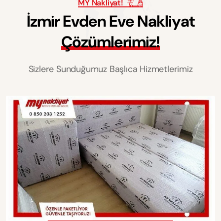
MY Nakliyat!
İ
z
m
i
r
E
v
d
e
n
E
v
e
N
a
k
l
i
y
a
t
Ç
ö
z
ü
m
l
e
r
i
m
i
z
!
Sizlere Sunduğumuz Başlıca Hizmetlerimiz