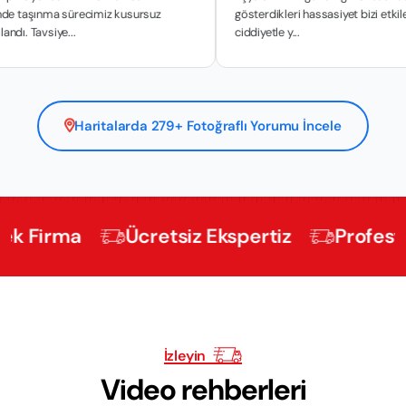
nma sürecimiz kusursuz
gösterdikleri hassasiyet bizi etkiledi. İşini
siye...
ciddiyetle y...
Haritalarda 279+ Fotoğraflı Yorumu İncele
rma
Ücretsiz Ekspertiz
Profesyonel K
İzleyin
Video rehberleri