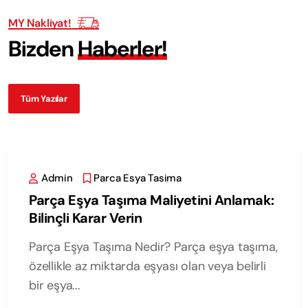
MY Nakliyat!
B
i
z
d
e
n
H
a
b
e
r
l
e
r
!
Tüm Yazılar
Admin
Parca Esya Tasima
Parça Eşya Taşıma Maliyetini Anlamak:
Bilinçli Karar Verin
Parça Eşya Taşıma Nedir? Parça eşya taşıma,
özellikle az miktarda eşyası olan veya belirli
bir eşya...