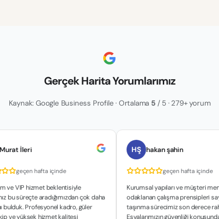
Gerçek Harita Yorumlarımız
Kaynak: Google Business Profile · Ortalama
5
/ 5 · 279+ yorum
HŞ
eri
hakan şahin
çen hafta içinde
geçen hafta içinde
hizmet beklentisiyle
Kurumsal yapıları ve müşteri memnuniyet
üreçte aradığımızdan çok daha
odaklanan çalışma prensipleri sayesinde
. Profesyonel kadro, güler
taşınma sürecimiz son derece rahat geçti
üksek hizmet kalitesi
Eşyalarımızın güvenliği konusunda