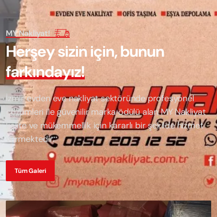
MY Nakliyat!
H
e
r
ş
e
y
s
i
z
i
n
i
ç
i
n
,
b
u
n
u
n
f
a
r
k
ı
n
d
a
y
ı
z
!
İzmir evden eve nakliyat sektöründe profesyonel
çözümleri ile güvenilir marka ödülü alan
MY Nakliyat
kalite ve mükemmellik için kararlı bir şekilde hizmet
vermektedir.
Tüm Galeri