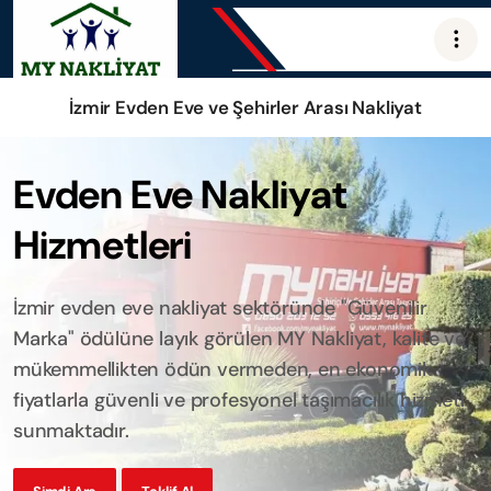
İzmir Evden Eve ve Şehirler Arası Nakliyat
Evden Eve Nakliyat
Hizmetleri
İzmir evden eve nakliyat sektöründe "Güvenilir
Marka" ödülüne layık görülen MY Nakliyat, kalite ve
mükemmellikten ödün vermeden, en ekonomik
fiyatlarla güvenli ve profesyonel taşımacılık hizmeti
sunmaktadır.