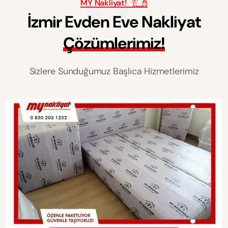
MY Nakliyat!
İ
z
m
i
r
E
v
d
e
n
E
v
e
N
a
k
l
i
y
a
t
Ç
ö
z
ü
m
l
e
r
i
m
i
z
!
Sizlere Sunduğumuz Başlıca Hizmetlerimiz