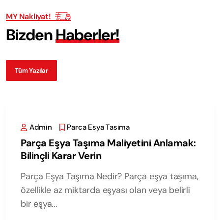
MY Nakliyat!
B
i
z
d
e
n
H
a
b
e
r
l
e
r
!
Tüm Yazılar
Admin
Parca Esya Tasima
Parça Eşya Taşıma Maliyetini Anlamak:
Bilinçli Karar Verin
Parça Eşya Taşıma Nedir? Parça eşya taşıma,
özellikle az miktarda eşyası olan veya belirli
bir eşya...