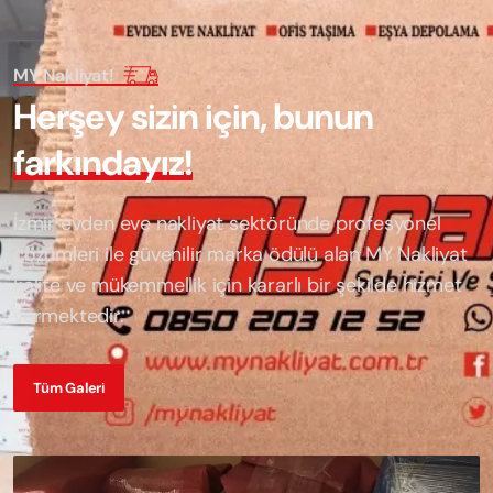
MY Nakliyat!
H
e
r
ş
e
y
s
i
z
i
n
i
ç
i
n
,
b
u
n
u
n
f
a
r
k
ı
n
d
a
y
ı
z
!
İzmir evden eve nakliyat sektöründe profesyonel
çözümleri ile güvenilir marka ödülü alan
MY Nakliyat
kalite ve mükemmellik için kararlı bir şekilde hizmet
vermektedir.
Tüm Galeri