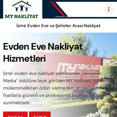
İzmir Evden Eve ve Şehirler Arası Nakliyat
Evden Eve Nakliyat
Hizmetleri
İzmir evden eve nakliyat sektöründe "Güvenilir
Marka" ödülüne layık görülen MY Nakliyat, kalite ve
mükemmellikten ödün vermeden, en ekonomik
fiyatlarla güvenli ve profesyonel taşımacılık hizmeti
sunmaktadır.