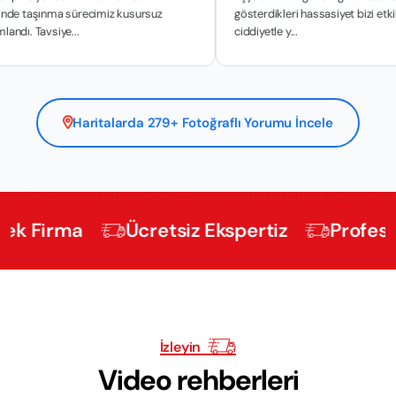
nma sürecimiz kusursuz
gösterdikleri hassasiyet bizi etkiledi. İşini
siye...
ciddiyetle y...
Haritalarda 279+ Fotoğraflı Yorumu İncele
rma
Ücretsiz Ekspertiz
Profesyonel K
İzleyin
Video rehberleri