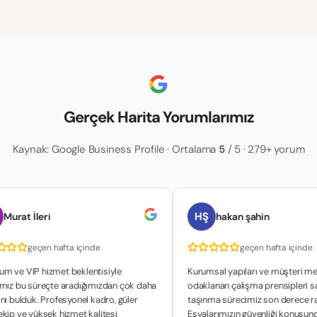
Gerçek Harita Yorumlarımız
Kaynak: Google Business Profile · Ortalama
5
/ 5 · 279+ yorum
HŞ
leri
hakan şahin
eçen hafta içinde
geçen hafta içinde
 hizmet beklentisiyle
Kurumsal yapıları ve müşteri memnuniye
süreçte aradığımızdan çok daha
odaklanan çalışma prensipleri sayesinde
k. Profesyonel kadro, güler
taşınma sürecimiz son derece rahat geçti
üksek hizmet kalitesi
Eşyalarımızın güvenliği konusunda