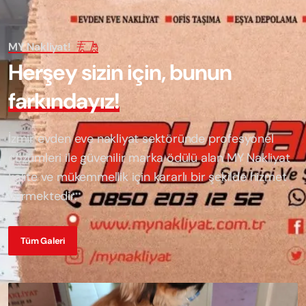
MY Nakliyat!
H
e
r
ş
e
y
s
i
z
i
n
i
ç
i
n
,
b
u
n
u
n
f
a
r
k
ı
n
d
a
y
ı
z
!
İzmir evden eve nakliyat sektöründe profesyonel
çözümleri ile güvenilir marka ödülü alan
MY Nakliyat
kalite ve mükemmellik için kararlı bir şekilde hizmet
vermektedir.
Tüm Galeri