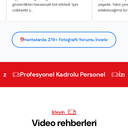
gösterdikleri hassasiyet bizi etkiledi. İşini
yaşadık. Yakın çevremize t
ciddiyetle y...
edebileceğimiz bir hiz...
Haritalarda 279+ Fotoğraflı Yorumu İncele
Profesyonel Kadrolu Personel
İzmir Evd
İzleyin
Video rehberleri