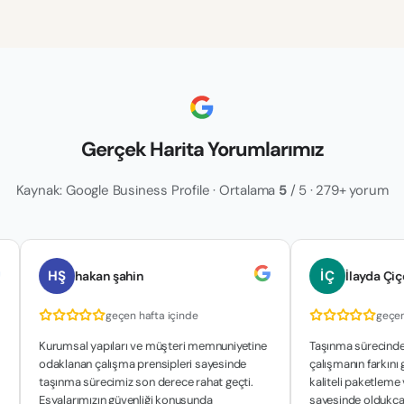
Gerçek Harita Yorumlarımız
Kaynak: Google Business Profile · Ortalama
5
/ 5 · 279+ yorum
HŞ
İÇ
hakan şahin
İlayda Çiçek
geçen hafta içinde
geçen hafta i
Kurumsal yapıları ve müşteri memnuniyetine
Taşınma sürecinde profesy
odaklanan çalışma prensipleri sayesinde
çalışmanın farkını gördük. 
taşınma sürecimiz son derece rahat geçti.
kaliteli paketleme ve zama
Eşyalarımızın güvenliği konusunda
sayesinde oldukça rahat b