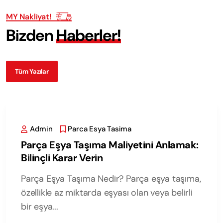
MY Nakliyat!
B
i
z
d
e
n
H
a
b
e
r
l
e
r
!
Tüm Yazılar
Admin
Parca Esya Tasima
Parça Eşya Taşıma Maliyetini Anlamak:
Bilinçli Karar Verin
Parça Eşya Taşıma Nedir? Parça eşya taşıma,
özellikle az miktarda eşyası olan veya belirli
bir eşya...