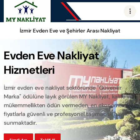
İzmir Evden Eve ve Şehirler Arası Nakliyat
Evden Eve Nakliyat
Hizmetleri
İzmir evden eve nakliyat sektöründe "Güvenilir
Marka" ödülüne layık görülen MY Nakliyat, kalite ve
mükemmellikten ödün vermeden, en ekonomik
fiyatlarla güvenli ve profesyonel taşımacılık hizmeti
sunmaktadır.