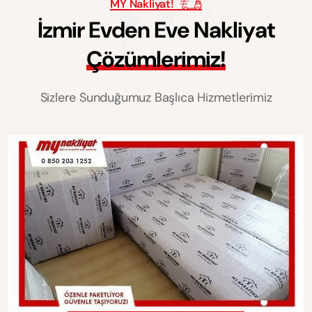
MY Nakliyat!
İ
z
m
i
r
E
v
d
e
n
E
v
e
N
a
k
l
i
y
a
t
Ç
ö
z
ü
m
l
e
r
i
m
i
z
!
Sizlere Sunduğumuz Başlıca Hizmetlerimiz