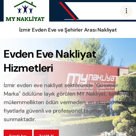
İzmir Evden Eve ve Şehirler Arası Nakliyat
Evden Eve Nakliyat
Hizmetleri
İzmir evden eve nakliyat sektöründe "Güvenilir
Marka" ödülüne layık görülen MY Nakliyat, kalite ve
mükemmellikten ödün vermeden, en ekonomik
fiyatlarla güvenli ve profesyonel taşımacılık hizmeti
sunmaktadır.