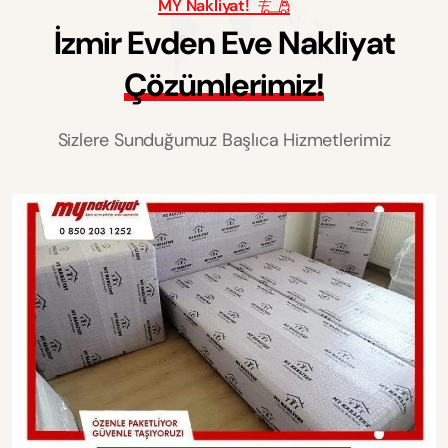
MY Nakliyat!
İ
z
m
i
r
E
v
d
e
n
E
v
e
N
a
k
l
i
y
a
t
Ç
ö
z
ü
m
l
e
r
i
m
i
z
!
Sizlere Sunduğumuz Başlıca Hizmetlerimiz