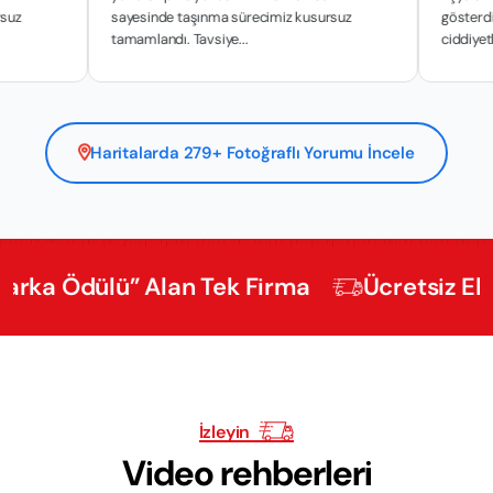
sayesinde taşınma sürecimiz kusursuz
gösterdikleri hassa
tamamlandı. Tavsiye...
ciddiyetle y...
Haritalarda 279+ Fotoğraflı Yorumu İncele
dülü” Alan Tek Firma
Ücretsiz Ekspertiz
İzleyin
Video rehberleri