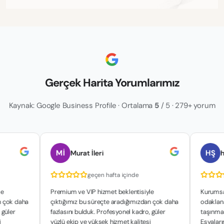
Gerçek Harita Yorumlarımız
Kaynak: Google Business Profile · Ortalama
5
/ 5 · 279+ yorum
Mİ
HŞ
Murat İleri
hakan şa
geçen hafta içinde
geçe
Premium ve VIP hizmet beklentisiyle
Kurumsal yapılar
a
çıktığımız bu süreçte aradığımızdan çok daha
odaklanan çalışma
fazlasını bulduk. Profesyonel kadro, güler
taşınma sürecimiz
yüzlü ekip ve yüksek hizmet kalitesi
Eşyalarımızın güv