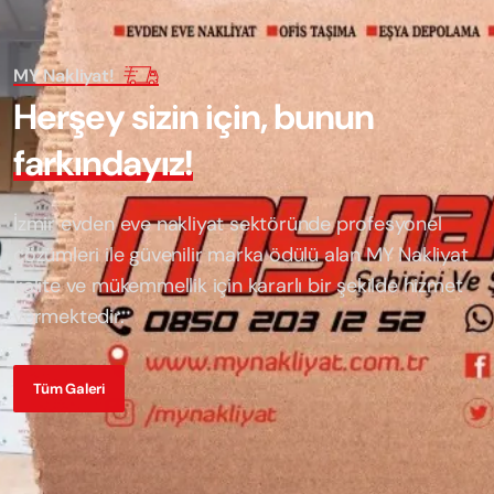
MY Nakliyat!
H
e
r
ş
e
y
s
i
z
i
n
i
ç
i
n
,
b
u
n
u
n
f
a
r
k
ı
n
d
a
y
ı
z
!
İzmir evden eve nakliyat sektöründe profesyonel
çözümleri ile güvenilir marka ödülü alan
MY Nakliyat
kalite ve mükemmellik için kararlı bir şekilde hizmet
vermektedir.
Tüm Galeri