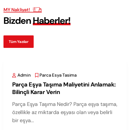
MY Nakliyat!
B
i
z
d
e
n
H
a
b
e
r
l
e
r
!
Tüm Yazılar
Admin
Parca Esya Tasima
Parça Eşya Taşıma Maliyetini Anlamak:
Bilinçli Karar Verin
Parça Eşya Taşıma Nedir? Parça eşya taşıma,
özellikle az miktarda eşyası olan veya belirli
bir eşya...