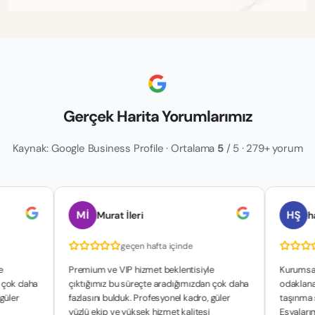
Gerçek Harita Yorumlarımız
Kaynak: Google Business Profile · Ortalama
5
/ 5 · 279+ yorum
Mİ
HŞ
Murat İleri
hakan şah
geçen hafta içinde
geçen
Premium ve VIP hizmet beklentisiyle
Kurumsal yapıları
a
çıktığımız bu süreçte aradığımızdan çok daha
odaklanan çalışma
fazlasını bulduk. Profesyonel kadro, güler
taşınma sürecimiz
yüzlü ekip ve yüksek hizmet kalitesi
Eşyalarımızın güv