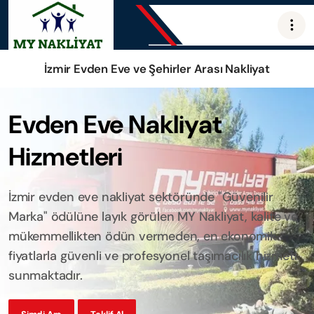
İzmir Evden Eve ve Şehirler Arası Nakliyat
Evden Eve Nakliyat
Hizmetleri
İzmir evden eve nakliyat sektöründe "Güvenilir
Marka" ödülüne layık görülen MY Nakliyat, kalite ve
mükemmellikten ödün vermeden, en ekonomik
fiyatlarla güvenli ve profesyonel taşımacılık hizmeti
sunmaktadır.