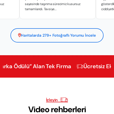
sayesinde taşınma sürecimiz kusursuz
gösterdikleri hassas
tamamlandı. Tavsiye...
ciddiyetle y...
Haritalarda 279+ Fotoğraflı Yorumu İncele
dülü” Alan Tek Firma
Ücretsiz Ekspertiz
İzleyin
Video rehberleri