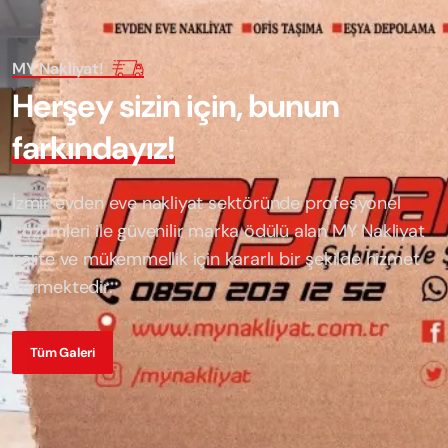
MY Nakliyat!
H
e
r
ş
e
y
s
i
z
i
n
i
ç
i
n
,
b
u
n
u
n
f
a
r
k
ı
n
d
a
y
ı
z
!
İzmir evden eve nakliyat sektöründe profesyonel
çözümleri ile güvenilir marka ödülü alan
MY Nakliyat
kalite ve mükemmellik için kararlı bir şekilde hizmet
vermektedir.
Tüm Galeri