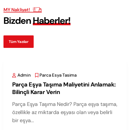
MY Nakliyat!
B
i
z
d
e
n
H
a
b
e
r
l
e
r
!
Tüm Yazılar
Admin
Parca Esya Tasima
Parça Eşya Taşıma Maliyetini Anlamak:
Bilinçli Karar Verin
Parça Eşya Taşıma Nedir? Parça eşya taşıma,
özellikle az miktarda eşyası olan veya belirli
bir eşya...