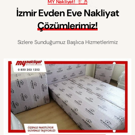
MY Nakliyat!
İ
z
m
i
r
E
v
d
e
n
E
v
e
N
a
k
l
i
y
a
t
Ç
ö
z
ü
m
l
e
r
i
m
i
z
!
Sizlere Sunduğumuz Başlıca Hizmetlerimiz