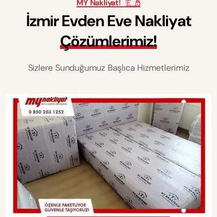
MY Nakliyat!
İ
z
m
i
r
E
v
d
e
n
E
v
e
N
a
k
l
i
y
a
t
Ç
ö
z
ü
m
l
e
r
i
m
i
z
!
Sizlere Sunduğumuz Başlıca Hizmetlerimiz