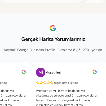
Gerçek Harita Yorumlarımız
Kaynak: Google Business Profile · Ortalama
5
/ 5 · 279+ yorum
Mİ
Murat İleri
içinde
geçen hafta içinde
lentisiyle
Premium ve VIP hizmet beklentisiyle
dığımızdan çok daha
çıktığımız bu süreçte aradığımızdan çok daha
el kadro, güler
fazlasını bulduk. Profesyonel kadro, güler
t kalitesi
yüzlü ekip ve yüksek hizmet kalitesi