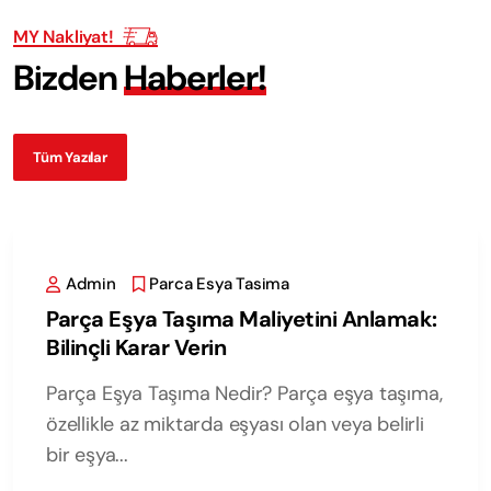
MY Nakliyat!
B
i
z
d
e
n
H
a
b
e
r
l
e
r
!
Tüm Yazılar
Admin
Parca Esya Tasima
Parça Eşya Taşıma Maliyetini Anlamak:
Bilinçli Karar Verin
Parça Eşya Taşıma Nedir? Parça eşya taşıma,
özellikle az miktarda eşyası olan veya belirli
bir eşya...