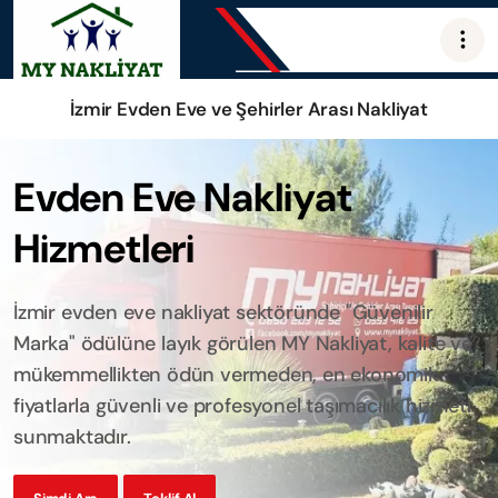
İzmir Evden Eve ve Şehirler Arası Nakliyat
Evden Eve Nakliyat
Hizmetleri
İzmir evden eve nakliyat sektöründe "Güvenilir
Marka" ödülüne layık görülen MY Nakliyat, kalite ve
mükemmellikten ödün vermeden, en ekonomik
fiyatlarla güvenli ve profesyonel taşımacılık hizmeti
sunmaktadır.