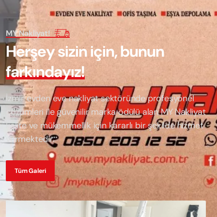
MY Nakliyat!
H
e
r
ş
e
y
s
i
z
i
n
i
ç
i
n
,
b
u
n
u
n
f
a
r
k
ı
n
d
a
y
ı
z
!
İzmir evden eve nakliyat sektöründe profesyonel
çözümleri ile güvenilir marka ödülü alan
MY Nakliyat
kalite ve mükemmellik için kararlı bir şekilde hizmet
vermektedir.
Tüm Galeri