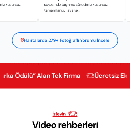
miz kusursuz
sayesinde taşınma sürecimiz kusursuz
tamamlandı. Tavsiye...
Haritalarda 279+ Fotoğraflı Yorumu İncele
dülü” Alan Tek Firma
Ücretsiz Ekspertiz
İzleyin
Video rehberleri