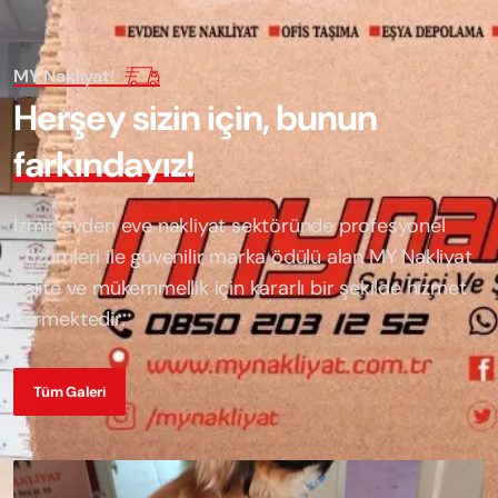
MY Nakliyat!
H
e
r
ş
e
y
s
i
z
i
n
i
ç
i
n
,
b
u
n
u
n
f
a
r
k
ı
n
d
a
y
ı
z
!
İzmir evden eve nakliyat sektöründe profesyonel
çözümleri ile güvenilir marka ödülü alan
MY Nakliyat
kalite ve mükemmellik için kararlı bir şekilde hizmet
vermektedir.
Tüm Galeri