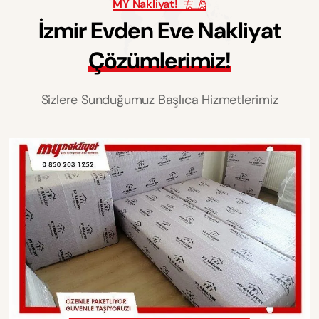
MY Nakliyat!
İ
z
m
i
r
E
v
d
e
n
E
v
e
N
a
k
l
i
y
a
t
Ç
ö
z
ü
m
l
e
r
i
m
i
z
!
Sizlere Sunduğumuz Başlıca Hizmetlerimiz