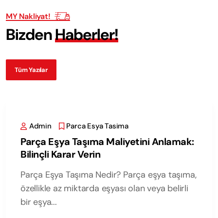
MY Nakliyat!
B
i
z
d
e
n
H
a
b
e
r
l
e
r
!
Tüm Yazılar
Admin
Parca Esya Tasima
Parça Eşya Taşıma Maliyetini Anlamak:
Bilinçli Karar Verin
Parça Eşya Taşıma Nedir? Parça eşya taşıma,
özellikle az miktarda eşyası olan veya belirli
bir eşya...