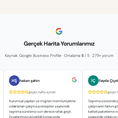
Gerçek Harita Yorumlarımız
Kaynak: Google Business Profile · Ortalama
5
/ 5 · 279+ yorum
HŞ
İÇ
hakan şahin
İlayda Çiçek
geçen hafta içinde
geçen hafta içi
rumsal yapıları ve müşteri memnuniyetine
Taşınma sürecinde profesyon
aklanan çalışma prensipleri sayesinde
çalışmanın farkını gördük. Gü
şınma sürecimiz son derece rahat geçti.
kaliteli paketleme ve zaman
yalarımızın güvenliği konusunda
sayesinde oldukça rahat bi