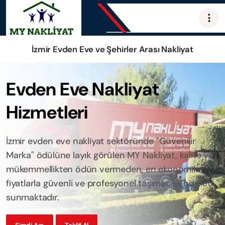
İzmir Evden Eve ve Şehirler Arası Nakliyat
Evden Eve Nakliyat
Hizmetleri
İzmir evden eve nakliyat sektöründe "Güvenilir
Marka" ödülüne layık görülen MY Nakliyat, kalite ve
mükemmellikten ödün vermeden, en ekonomik
fiyatlarla güvenli ve profesyonel taşımacılık hizmeti
sunmaktadır.