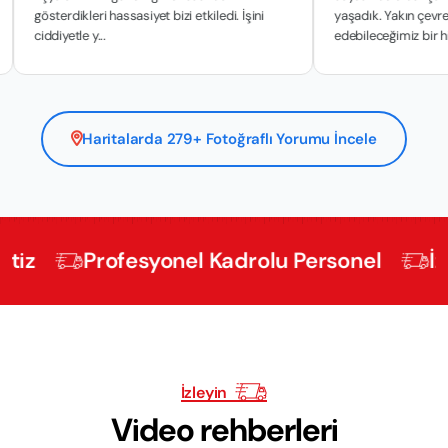
sterdikleri hassasiyet bizi etkiledi. İşini
yaşadık. Yakın çevremize ta
ddiyetle y...
edebileceğimiz bir hiz...
Haritalarda 279+ Fotoğraflı Yorumu İncele
Profesyonel Kadrolu Personel
İzmir Ev
İzleyin
Video rehberleri