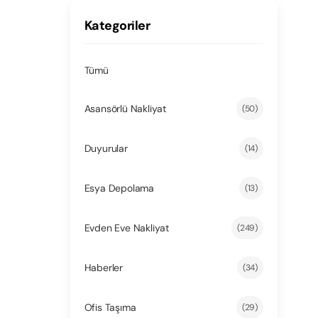
Kategoriler
Tümü
Asansörlü Nakliyat
(50)
Duyurular
(14)
Esya Depolama
(13)
Evden Eve Nakliyat
(249)
Haberler
(34)
Ofis Taşıma
(29)