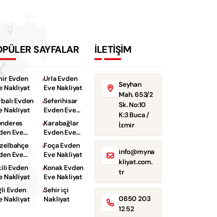
OPÜLER SAYFALAR
İLETİŞİM
mir Evden
Urla Evden
Seyhan
e Nakliyat
Eve Nakliyat
Mah. 653/2
rbalı Evden
Seferihisar
Sk. No:10
e Nakliyat
Evden Eve
K:3 Buca /
Nakliyat
nderes
Karabağlar
İzmir
den Eve
Evden Eve
kliyat
Nakliyat
zelbahçe
Foça Evden
info@myna
den Eve
Eve Nakliyat
kliyat.com.
kliyat
kili Evden
Konak Evden
tr
e Nakliyat
Eve Nakliyat
ğli Evden
Sehir içi
0850 203
e Nakliyat
Nakliyat
12 52