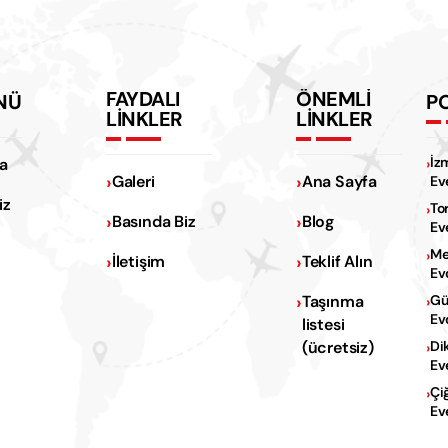
FAYDALI
ÖNEMLİ
NÜ
P
LİNKLER
LİNKLER
İz
a
Galeri
Ana Sayfa
Ev
iz
To
Basında Biz
Blog
Ev
Me
İletişim
Teklif Alın
Ev
Na
Taşınma
Gü
Ev
listesi
Na
(ücretsiz)
Di
Ev
Çi
Ev