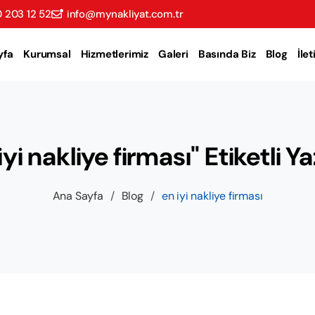
 203 12 52
info@mynakliyat.com.tr
yfa
Kurumsal
Hizmetlerimiz
Galeri
Basında Biz
Blog
İle
iyi nakliye firması" Etiketli Ya
Ana Sayfa
/
Blog
/
en iyi nakliye firması