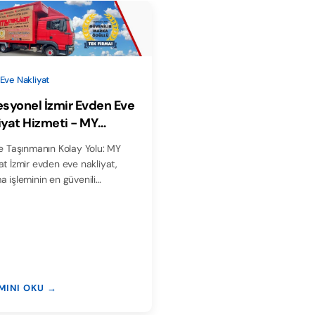
Eve Nakliyat
esyonel İzmir Evden Eve
iyat Hizmeti - MY
iyat
de Taşınmanın Kolay Yolu: MY
nakliyat,
a işleminin en güvenili…
MINI OKU →