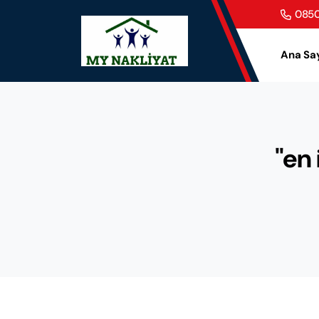
0850
Ana Sa
"en 