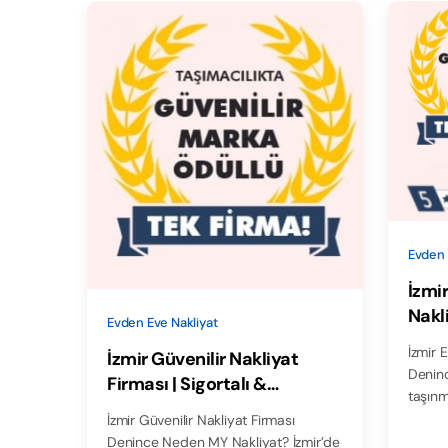
Evden 
İzmir
Nakli
Evden Eve Nakliyat
Sigo
İzmir 
İzmir Güvenilir Nakliyat
Deninc
Firması | Sigortalı &
taşınm
Sözleşmeli – MY Nakliyat
İzmir Güvenilir Nakliyat Firması
Denince Neden MY Nakliyat? İzmir’de