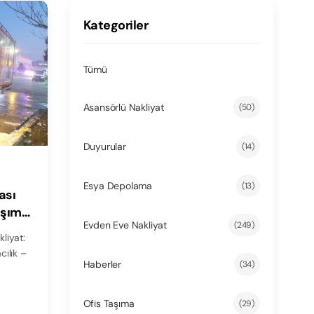
Kategoriler
Tümü
Asansörlü Nakliyat
(50)
Duyurular
(14)
Esya Depolama
(13)
ası
aşıma
Evden Eve Nakliyat
(249)
kliyat:
ılık –
Haberler
(34)
Ofis Taşıma
(29)