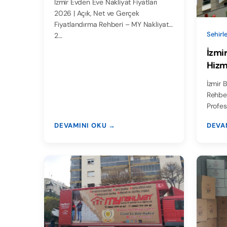
İzmir Evden Eve Nakliyat Fiyatları
2026 | Açık, Net ve Gerçek
Fiyatlandırma Rehberi – MY Nakliyat
Sehirle
2…
İzmir
Hizm
İzmir B
Rehber
Profes
DEVAMINI OKU →
DEVA