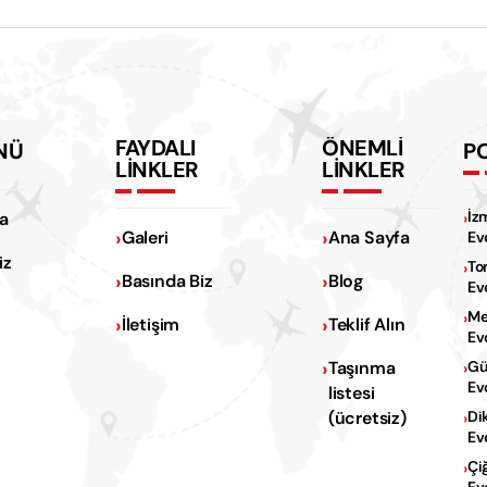
FAYDALI
ÖNEMLİ
NÜ
P
LİNKLER
LİNKLER
İz
a
Galeri
Ana Sayfa
Ev
iz
To
Basında Biz
Blog
Ev
Me
İletişim
Teklif Alın
Ev
Na
Taşınma
Gü
Ev
listesi
Na
(ücretsiz)
Di
Ev
Çi