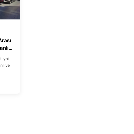
Arası
anlı
kliyat
li ve