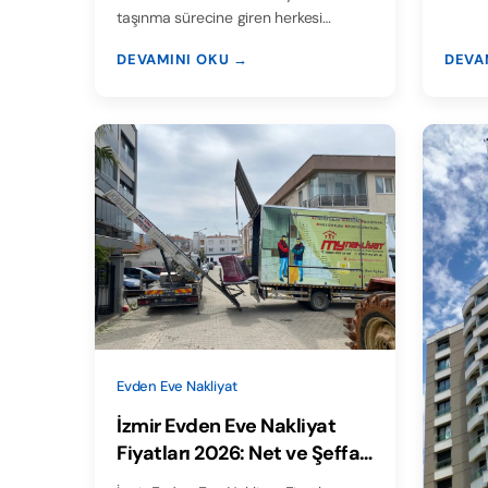
taşınma sürecine giren herkesi…
DEVAMINI OKU →
DEVA
Evden Eve Nakliyat
İzmir Evden Eve Nakliyat
Fiyatları 2026: Net ve Şeffaf
Fiyatlandırma Rehberi