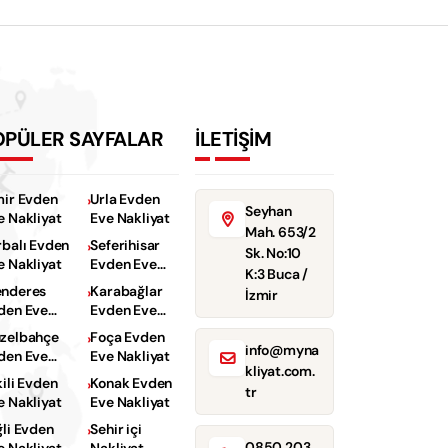
OPÜLER SAYFALAR
İLETİŞİM
mir Evden
Urla Evden
Seyhan
e Nakliyat
Eve Nakliyat
Mah. 653/2
rbalı Evden
Seferihisar
Sk. No:10
e Nakliyat
Evden Eve
K:3 Buca /
Nakliyat
nderes
Karabağlar
İzmir
den Eve
Evden Eve
kliyat
Nakliyat
zelbahçe
Foça Evden
info@myna
den Eve
Eve Nakliyat
kliyat.com.
kliyat
kili Evden
Konak Evden
tr
e Nakliyat
Eve Nakliyat
ğli Evden
Sehir içi
0850 203