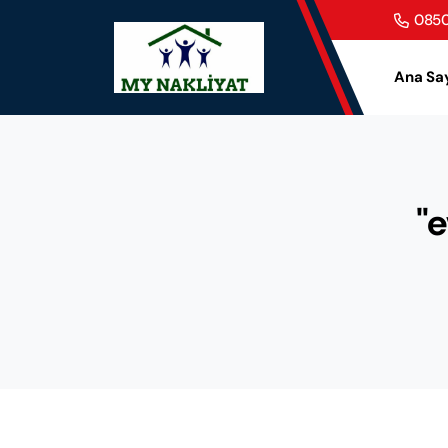
0850
Ana Sa
"e