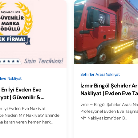
Sehirler Arasi Nakliyat
Eve Nakliyat
İzmir Bingöl Şehirler Ar
 En İyi Evden Eve
Nakliyat | Evden Eve T
yat | Güvenilir &
- MY Nakliyat
rtalı – MY Nakliyat
İzmir – Bingöl Şehirler Arası Na
En İyi Evden Eve Nakliyat
Profesyonel Evden Eve Taşımac
e Neden MY Nakliyat? İzmir’de
MY Nakliyat İzmir’den B…
a kararı veren hemen herk…