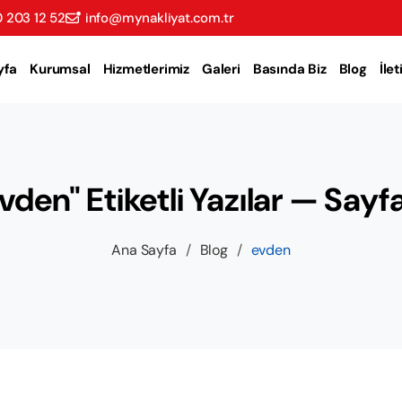
 203 12 52
info@mynakliyat.com.tr
yfa
Kurumsal
Hizmetlerimiz
Galeri
Basında Biz
Blog
İle
vden" Etiketli Yazılar — Sayf
Ana Sayfa
/
Blog
/
evden