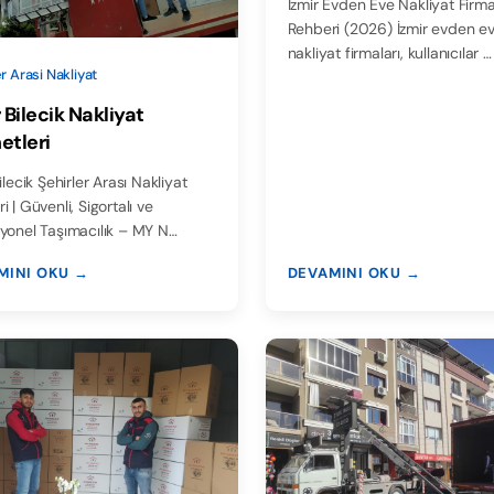
İzmir Evden Eve Nakliyat Firma
Rehberi (2026) İzmir evden e
nakliyat firmaları, kullanıcılar …
r Arasi Nakliyat
 Bilecik Nakliyat
etleri
ilecik Şehirler Arası Nakliyat
i | Güvenli, Sigortalı ve
yonel Taşımacılık – MY N…
MINI OKU →
DEVAMINI OKU →