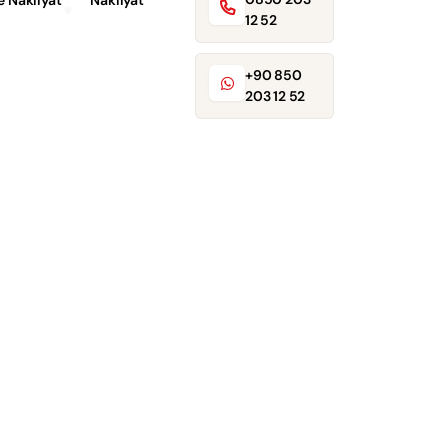
e Nakliyat
Nakliyat
12 52
+90 850
203 12 52