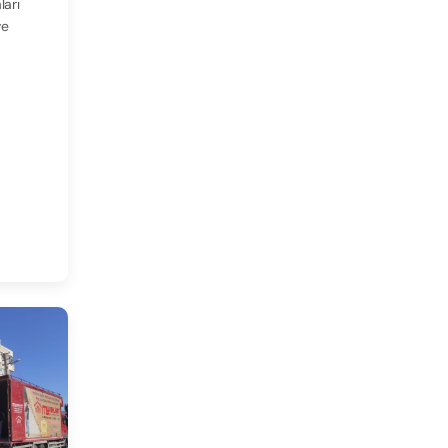
ları
ve