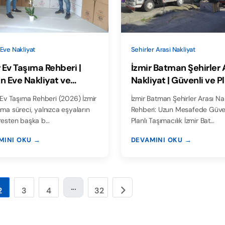
Sehirler Arasi Nakliyat
Eve Nakliyat
İzmir Batman Şehirler 
r Ev Taşıma Rehberi |
Nakliyat | Güvenli ve Pl
n Eve Nakliyat ve
Taşımacılık
rler Arası Taşıma
İzmir Batman Şehirler Arası Na
Rehberi: Uzun Mesafede Güven
ıma süreci, yalnızca eşyaların
Planlı Taşımacılık İzmir Bat…
resten başka b…
MINI OKU →
DEVAMINI OKU →
...
2
3
4
32