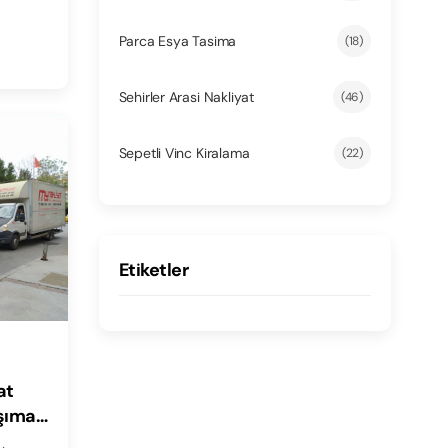
Parca Esya Tasima
(18)
Sehirler Arasi Nakliyat
(46)
Sepetli Vinc Kiralama
(22)
Etiketler
at
aşıma