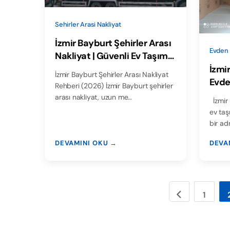
Sehirler Arasi Nakliyat
İzmir Bayburt Şehirler Arası
Evden 
Nakliyat | Güvenli Ev Taşıma
Rehberi
İzmi
İzmir Bayburt Şehirler Arası Nakliyat
Evde
Rehberi (2026) İzmir Bayburt şehirler
Şehi
arası nakliyat, uzun me…
İzmir Ev Taşıma Rehberi (2026) İzmir
ev taş
bir ad
DEVAMINI OKU →
DEVA
1