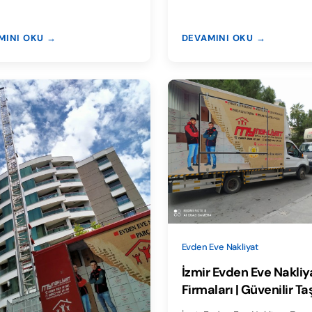
MINI OKU →
DEVAMINI OKU →
Evden Eve Nakliyat
İzmir Evden Eve Nakliy
Firmaları | Güvenilir T
Rehberi