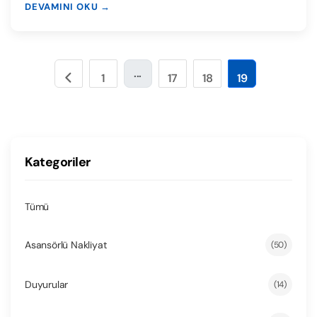
DEVAMINI OKU →
...
1
17
18
19
Kategoriler
Tümü
Asansörlü Nakliyat
(50)
Duyurular
(14)