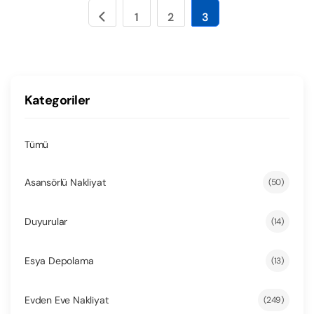
1
2
3
Kategoriler
Tümü
Asansörlü Nakliyat
(50)
Duyurular
(14)
Esya Depolama
(13)
Evden Eve Nakliyat
(249)