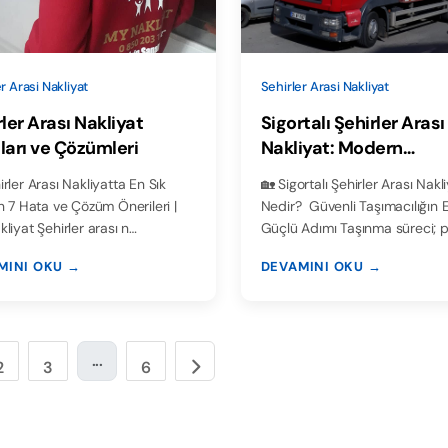
r Arasi Nakliyat
Sehirler Arasi Nakliyat
ler Arası Nakliyat
Sigortalı Şehirler Arası
ları ve Çözümleri
Nakliyat: Modern
Taşımacılığın Güvence
irler Arası Nakliyatta En Sık
🏡 Sigortalı Şehirler Arası Nakl
n 7 Hata ve Çözüm Önerileri |
Nedir? Güvenli Taşımacılığın 
liyat Şehirler arası n…
Güçlü Adımı Taşınma süreci; 
MINI OKU →
DEVAMINI OKU →
...
2
3
6