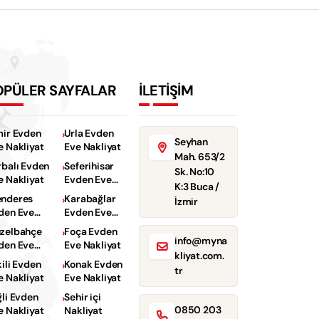
OPÜLER SAYFALAR
İLETİŞİM
mir Evden
Urla Evden
Seyhan
e Nakliyat
Eve Nakliyat
Mah. 653/2
rbalı Evden
Seferihisar
Sk. No:10
e Nakliyat
Evden Eve
K:3 Buca /
Nakliyat
nderes
Karabağlar
İzmir
den Eve
Evden Eve
kliyat
Nakliyat
zelbahçe
Foça Evden
info@myna
den Eve
Eve Nakliyat
kliyat.com.
kliyat
kili Evden
Konak Evden
tr
e Nakliyat
Eve Nakliyat
ğli Evden
Sehir içi
0850 203
e Nakliyat
Nakliyat