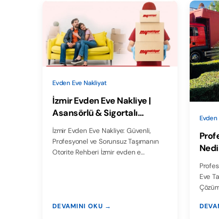
Evden Eve Nakliyat
İzmir Evden Eve Nakliye |
Asansörlü & Sigortalı
Evden 
Taşıma – MY Nakliyat
İzmir Evden Eve Nakliye: Güvenli,
Prof
Profesyonel ve Sorunsuz Taşımanın
Nedi
Otorite Rehberi İzmir evden e…
Taşı
Profes
Akıl
Eve Ta
Çözüm
DEVAMINI OKU →
DEVA