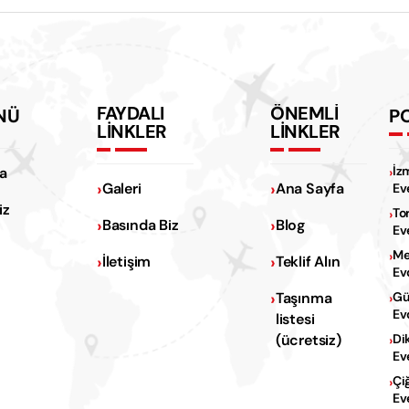
FAYDALI
ÖNEMLİ
NÜ
P
LİNKLER
LİNKLER
İz
a
Galeri
Ana Sayfa
Ev
iz
To
Basında Biz
Blog
Ev
Me
İletişim
Teklif Alın
Ev
Na
Taşınma
Gü
Ev
listesi
Na
(ücretsiz)
Di
Ev
Çi
Ev