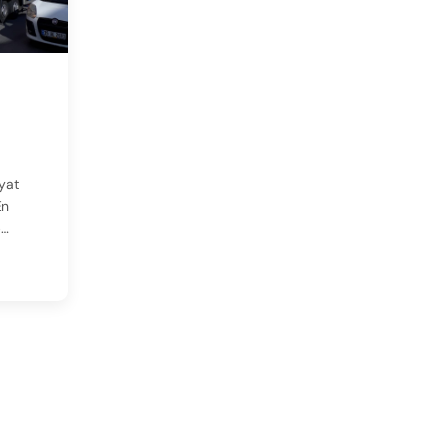
si
iyat
En
p…