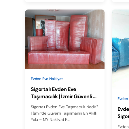
Evden Eve Nakliyat
Sigortalı Evden Eve
Taşımacılık | İzmir Güvenli Ev
Evden 
Taşıma MY Nakliyat
Sigortalı Evden Eve Taşımacılık Nedir?
Evde
| İzmir’de Güvenli Taşınmanın En Akıllı
Sigo
Yolu – MY Nakliyat E…
Önle
Evden 