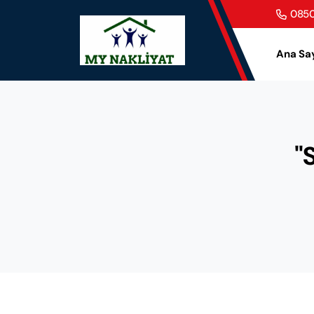
0850
Ana Sa
"