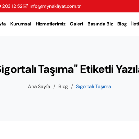
 203 12 52
info@mynakliyat.com.tr
yfa
Kurumsal
Hizmetlerimiz
Galeri
Basında Biz
Blog
İle
Sigortalı Taşıma" Etiketli Yazıl
Ana Sayfa
/
Blog
/
Sigortalı Taşıma