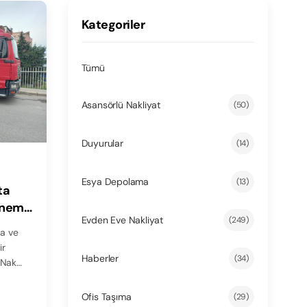
Kategoriler
Tümü
Asansörlü Nakliyat
(50)
Duyurular
(14)
Esya Depolama
(13)
ta
Önemi
Evden Eve Nakliyat
(249)
ta ve
ir
Haberler
(34)
 Nak…
Ofis Taşıma
(29)