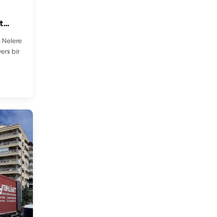
t
n Nelere
yeni bir