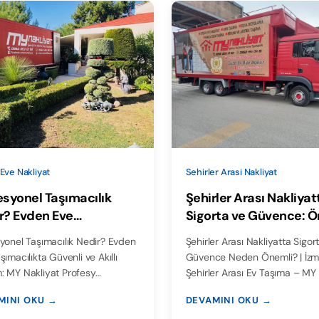
Eve Nakliyat
Sehirler Arasi Nakliyat
esyonel Taşımacılık
Şehirler Arası Nakliyat
r? Evden Eve
Sigorta ve Güvence: 
macılıkta Güvenli ve
ve Detayları
yonel Taşımacılık Nedir? Evden
Şehirler Arası Nakliyatta Sigor
lı Çözüm – MY Nakliyat
şımacılıkta Güvenli ve Akıllı
Güvence Neden Önemli? | İzm
: MY Nakliyat Profesy…
Şehirler Arası Ev Taşıma – MY
MINI OKU →
DEVAMINI OKU →