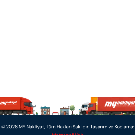
©
2026
MY Nakliyat, Tüm Hakları Saklıdır. Tasarım ve Kodlama: