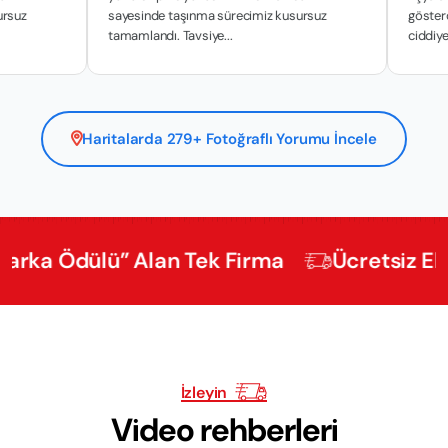
sayesinde taşınma sürecimiz kusursuz
gösterdikleri hass
tamamlandı. Tavsiye...
ciddiyetle y...
Haritalarda 279+ Fotoğraflı Yorumu İncele
Ödülü” Alan Tek Firma
Ücretsiz Ekspertiz
İzleyin
Video rehberleri