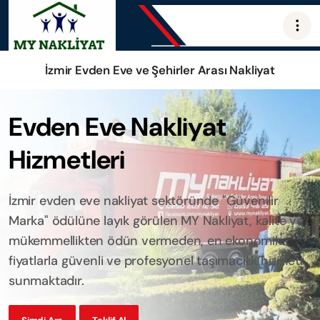
İzmir Evden Eve ve Şehirler Arası Nakliyat
Evden Eve Nakliyat
Hizmetleri
İzmir evden eve nakliyat sektöründe "Güvenilir
Marka" ödülüne layık görülen MY Nakliyat, kalite ve
mükemmellikten ödün vermeden, en ekonomik
fiyatlarla güvenli ve profesyonel taşımacılık hizmeti
sunmaktadır.