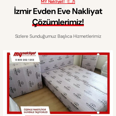
MY Nakliyat!
İ
z
m
i
r
E
v
d
e
n
E
v
e
N
a
k
l
i
y
a
t
Ç
ö
z
ü
m
l
e
r
i
m
i
z
!
Sizlere Sunduğumuz Başlıca Hizmetlerimiz