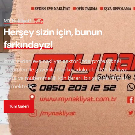
MY Nakliyat!
H
e
r
ş
e
y
s
i
z
i
n
i
ç
i
n
,
b
u
n
u
n
f
a
r
k
ı
n
d
a
y
ı
z
!
İzmir evden eve nakliyat sektöründe profesyonel
çözümleri ile güvenilir marka ödülü alan
MY Nakliyat
kalite ve mükemmellik için kararlı bir şekilde hizmet
vermektedir.
Tüm Galeri