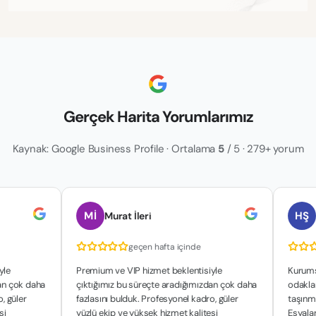
Gerçek Harita Yorumlarımız
Kaynak: Google Business Profile · Ortalama
5
/ 5 · 279+ yorum
Mİ
HŞ
Murat İleri
hakan ş
geçen hafta içinde
geç
Premium ve VIP hizmet beklentisiyle
Kurumsal yapıla
aha
çıktığımız bu süreçte aradığımızdan çok daha
odaklanan çalış
fazlasını bulduk. Profesyonel kadro, güler
taşınma sürecim
yüzlü ekip ve yüksek hizmet kalitesi
Eşyalarımızın g