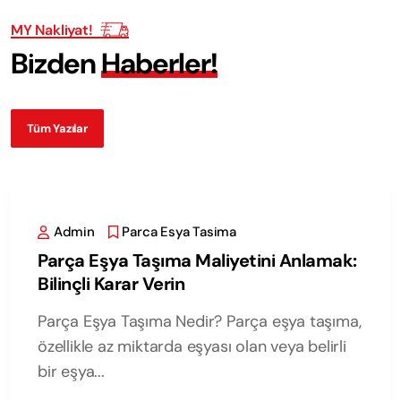
MY Nakliyat!
B
i
z
d
e
n
H
a
b
e
r
l
e
r
!
Tüm Yazılar
Admin
Parca Esya Tasima
Parça Eşya Taşıma Maliyetini Anlamak:
Bilinçli Karar Verin
Parça Eşya Taşıma Nedir? Parça eşya taşıma,
özellikle az miktarda eşyası olan veya belirli
bir eşya...