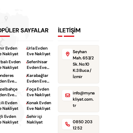
OPÜLER SAYFALAR
İLETİŞİM
mir Evden
Urla Evden
Seyhan
e Nakliyat
Eve Nakliyat
Mah. 653/2
rbalı Evden
Seferihisar
Sk. No:10
e Nakliyat
Evden Eve
K:3 Buca /
Nakliyat
nderes
Karabağlar
İzmir
den Eve
Evden Eve
kliyat
Nakliyat
zelbahçe
Foça Evden
info@myna
den Eve
Eve Nakliyat
kliyat.com.
kliyat
kili Evden
Konak Evden
tr
e Nakliyat
Eve Nakliyat
ğli Evden
Sehir içi
0850 203
e Nakliyat
Nakliyat
12 52