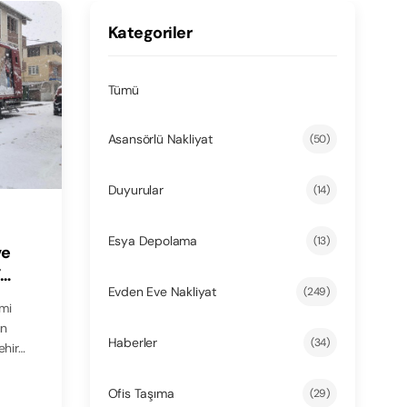
Kategoriler
Tümü
Asansörlü Nakliyat
(50)
Duyurular
(14)
Esya Depolama
(13)
ve
Y
Evden Eve Nakliyat
(249)
aşınma
mi
ın
Haberler
(34)
ehir…
Ofis Taşıma
(29)