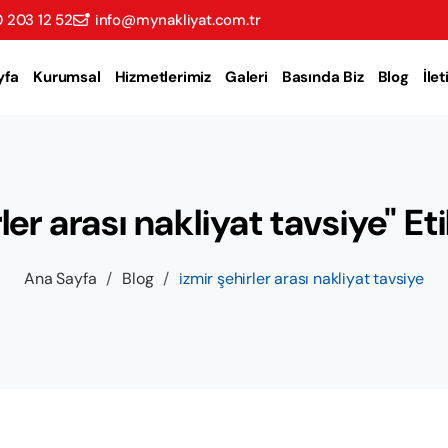
 203 12 52
info@mynakliyat.com.tr
yfa
Kurumsal
Hizmetlerimiz
Galeri
Basında Biz
Blog
İle
ler arası nakliyat tavsiye" Eti
Ana Sayfa
/
Blog
/
izmir şehirler arası nakliyat tavsiye