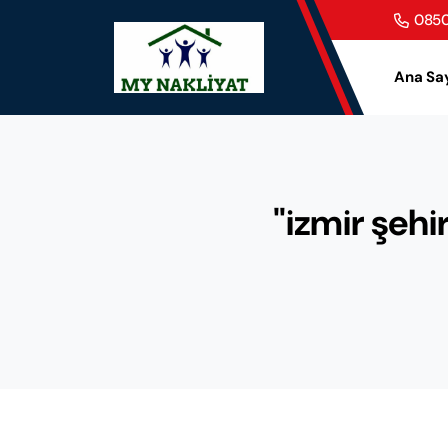
0850
Ana Sa
"izmir şehir