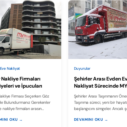
Eve Nakliyat
Duyurular
 Nakliye Firmaları
Şehirler Arası Evden E
yeleri ve İpucuları
Nakliyat Sürecinde M
Nakliyat ile Güvenli T
Nakliye Firması Seçerken Göz
Şehirler Arası Taşınmanın Öne
e Bulundurmanız Gerekenler
Taşınma süreci, yeni bir hayat
de nakliye firmaları arasın…
başlangıcını simgeler. Ancak ş
MINI OKU →
DEVAMINI OKU →