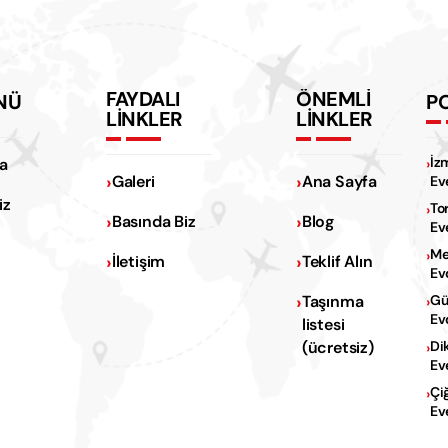
FAYDALI
ÖNEMLİ
NÜ
P
LİNKLER
LİNKLER
İz
a
Galeri
Ana Sayfa
Ev
iz
To
Basında Biz
Blog
Ev
Me
İletişim
Teklif Alın
Ev
Na
Taşınma
Gü
Ev
listesi
Na
(ücretsiz)
Di
Ev
Çi
Ev