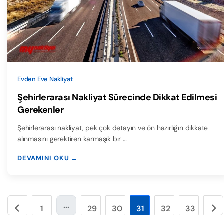
Evden Eve Nakliyat
Şehirlerarası Nakliyat Sürecinde Dikkat Edilmesi
Gerekenler
Şehirlerarası nakliyat, pek çok detayın ve ön hazırlığın dikkate
alınmasını gerektiren karmaşık bir …
DEVAMINI OKU →
...
1
29
30
31
32
33