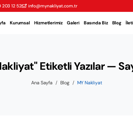
 203 12 52
info@mynakliyat.com.tr
yfa
Kurumsal
Hizmetlerimiz
Galeri
Basında Biz
Blog
İle
akliyat" Etiketli Yazılar — Sa
Ana Sayfa
/
Blog
/
MY Nakliyat