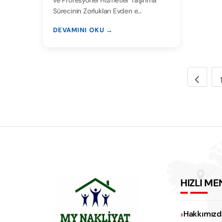
ve Profesyonel Hizmetler Taşınma
Sürecinin Zorlukları Evden e…
DEVAMINI OKU →
HIZLI ME
Hakkımızd