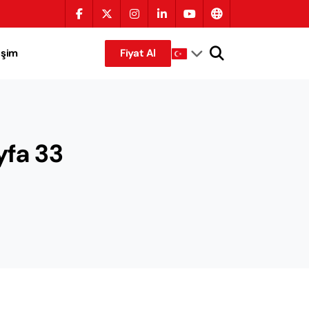
tişim
Fiyat Al
yfa 33