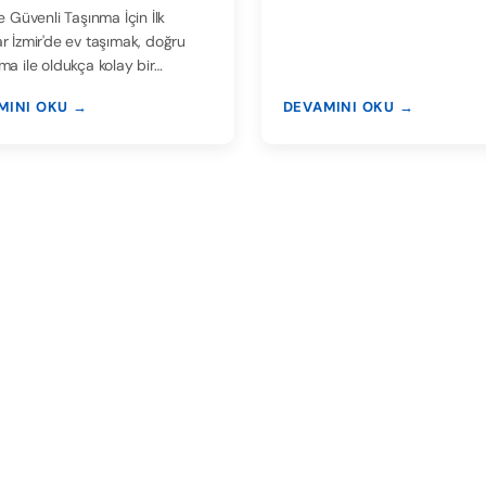
ınma
de Güvenli Taşınma İçin İlk
r İzmir'de ev taşımak, doğru
ma ile oldukça kolay bir…
MINI OKU →
DEVAMINI OKU →