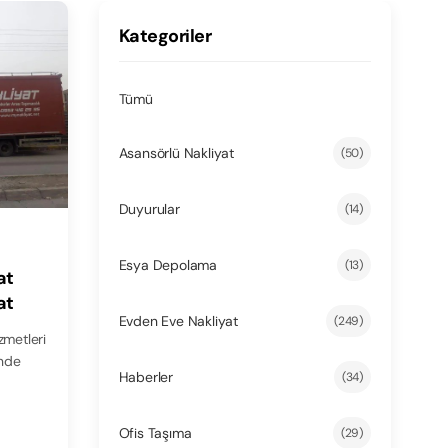
Kategoriler
Tümü
Asansörlü Nakliyat
(50)
Duyurular
(14)
Esya Depolama
(13)
at
at
Evden Eve Nakliyat
(249)
zmetleri
Haberler
(34)
Ofis Taşıma
(29)