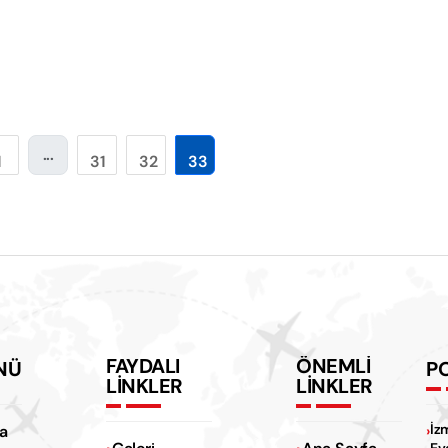
...
1
31
32
33
FAYDALI
ÖNEMLİ
NÜ
P
LİNKLER
LİNKLER
İz
a