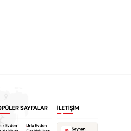
OPÜLER SAYFALAR
İLETİŞİM
mir Evden
Urla Evden
Seyhan