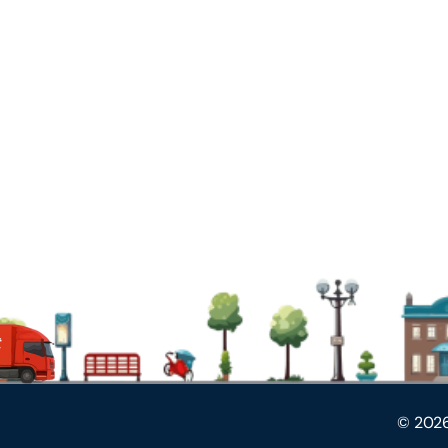
©
202