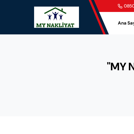
0850
Ana Sa
"MY N