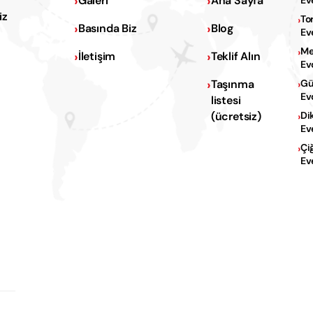
Galeri
Ana Sayfa
Ev
iz
To
Basında Biz
Blog
Ev
Me
İletişim
Teklif Alın
Ev
Na
Taşınma
Gü
Ev
listesi
Na
(ücretsiz)
Di
Ev
Çi
Ev