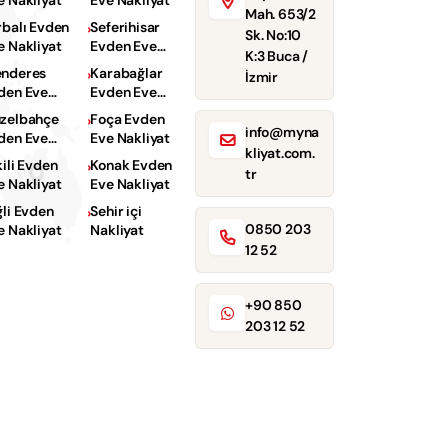
e Nakliyat
Eve Nakliyat
Mah. 653/2
rbalı Evden
Seferihisar
Sk. No:10
e Nakliyat
Evden Eve
K:3 Buca /
Nakliyat
nderes
Karabağlar
İzmir
den Eve
Evden Eve
kliyat
Nakliyat
zelbahçe
Foça Evden
info@myna
den Eve
Eve Nakliyat
kliyat.com.
kliyat
kili Evden
Konak Evden
tr
e Nakliyat
Eve Nakliyat
ğli Evden
Sehir içi
0850 203
e Nakliyat
Nakliyat
12 52
+90 850
203 12 52