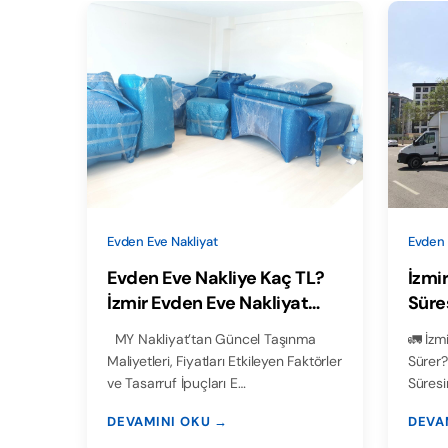
Evden Eve Nakliyat
Evden 
Evden Eve Nakliye Kaç TL?
İzmi
İzmir Evden Eve Nakliyat
Süres
Fiyat Rehberi 2025
Güven
MY Nakliyat’tan Güncel Taşınma
🚛 İzm
Maliyetleri, Fiyatları Etkileyen Faktörler
Sürer?
ve Tasarruf İpuçları E…
Süresi
DEVAMINI OKU →
DEVA