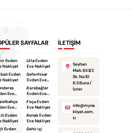
OPÜLER SAYFALAR
İLETİŞİM
mir Evden
Urla Evden
Seyhan
e Nakliyat
Eve Nakliyat
Mah. 653/2
rbalı Evden
Seferihisar
Sk. No:10
e Nakliyat
Evden Eve
K:3 Buca /
Nakliyat
nderes
Karabağlar
İzmir
den Eve
Evden Eve
kliyat
Nakliyat
zelbahçe
Foça Evden
info@myna
den Eve
Eve Nakliyat
kliyat.com.
kliyat
kili Evden
Konak Evden
tr
e Nakliyat
Eve Nakliyat
ğli Evden
Sehir içi