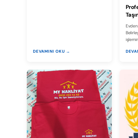
Prof
Taşı
Fiyat
Evden 
Belirl
işlemin
DEVAMINI OKU →
DEVA