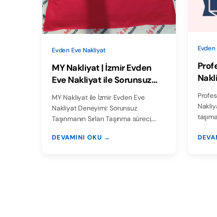
Evden 
Evden Eve Nakliyat
Prof
MY Nakliyat | İzmir Evden
Nakl
Eve Nakliyat ile Sorunsuz
Bulu
Taşınma
Profes
MY Nakliyat ile İzmir Evden Eve
Nakliy
Nakliyat Deneyimi: Sorunsuz
taşıma
Taşınmanın Sırları Taşınma süreci,
haya…
DEVAMINI OKU →
DEVA