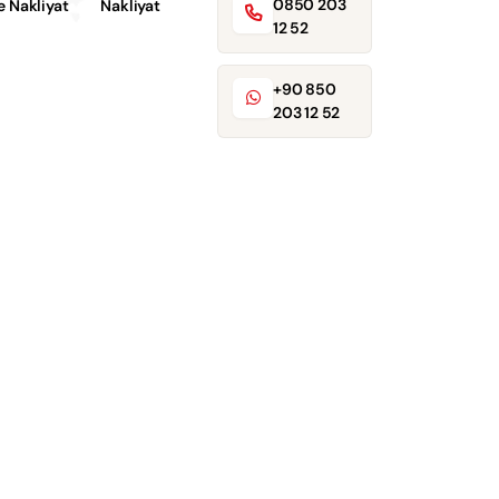
0850 203
e Nakliyat
Nakliyat
12 52
+90 850
203 12 52