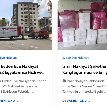
Eve Nakliyat
Evden Eve Nakliyat
r Evden Eve Nakliyat
İzmir Nakliyat Şirketler
i: Eşyalarınızı Hızlı ve
Karşılaştırması ve En İ
ilir Bir Şekilde Taşıyın
Firma Önerileri
ir Evden Eve Nakliyat Ne Kadar
🏙️ İzmir Nakliyat Sektöründe
 | MY Nakliyat ile Taşınma
Firma Seçimi Neden Önemli? İ
ni Belirleyen Faktörler …
Türkiye’nin en hareketli şehir…
MINI OKU →
DEVAMINI OKU →