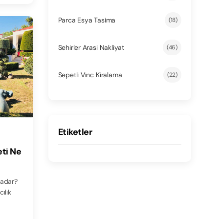
Parca Esya Tasima
(18)
Sehirler Arasi Nakliyat
(46)
Sepetli Vinc Kiralama
(22)
Etiketler
eti Ne
Kadar?
ılık