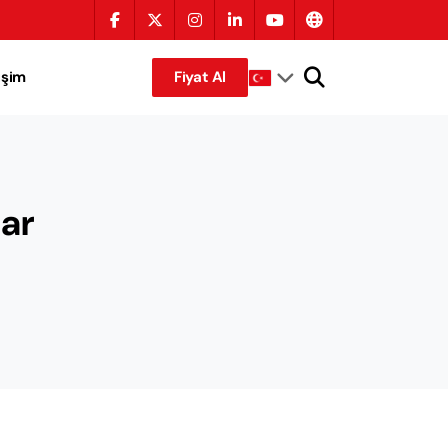
tişim
Fiyat Al
lar