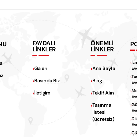
FAYDALI
ÖNEMLİ
NÜ
P
LİNKLER
LİNKLER
İz
a
Galeri
Ana Sayfa
Ev
iz
To
Basında Biz
Blog
Ev
Me
İletişim
Teklif Alın
Ev
Na
Taşınma
Gü
Ev
listesi
Na
(ücretsiz)
Di
Ev
Çi