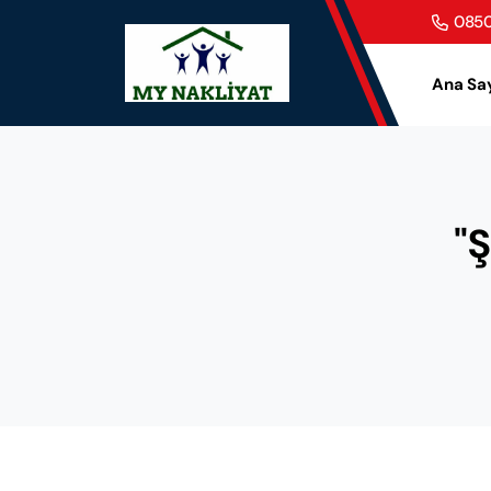
0850
Ana Sa
"Ş