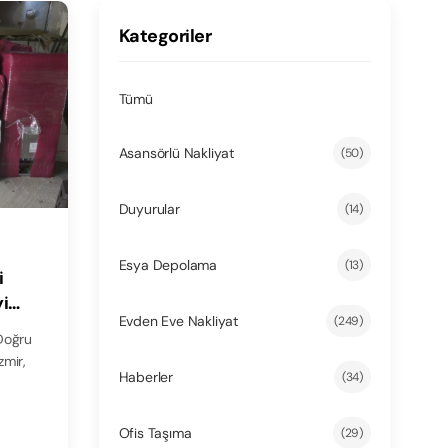
Kategoriler
Tümü
Asansörlü Nakliyat
(50)
Duyurular
(14)
Esya Depolama
(13)
i
yi
Evden Eve Nakliyat
(249)
 Doğru
zmir,
Haberler
(34)
Ofis Taşıma
(29)