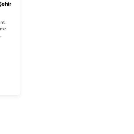
Şehir
ıntı
amız
…