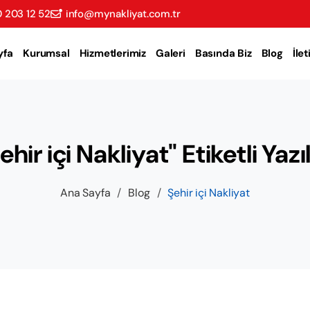
 203 12 52
info@mynakliyat.com.tr
yfa
Kurumsal
Hizmetlerimiz
Galeri
Basında Biz
Blog
İle
ehir içi Nakliyat" Etiketli Yazı
Ana Sayfa
/
Blog
/
Şehir içi Nakliyat