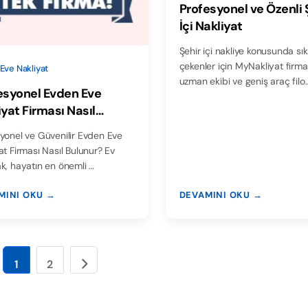
Profesyonel ve Özenli 
İçi Nakliyat
Şehir içi nakliye konusunda sık
çekenler için MyNakliyat firm
Eve Nakliyat
uzman ekibi ve geniş araç filo
esyonel Evden Eve
iyat Firması Nasıl
nur?
yonel ve Güvenilir Evden Eve
at Firması Nasıl Bulunur? Ev
k, hayatın en önemli …
MINI OKU →
DEVAMINI OKU →
1
2