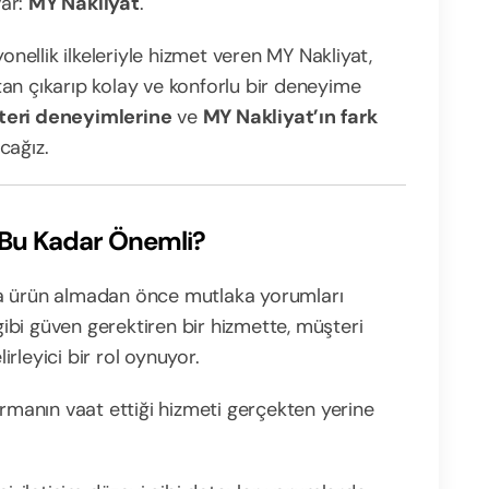
var:
MY Nakliyat
.
onellik ilkeleriyle hizmet veren MY Nakliyat,
an çıkarıp kolay ve konforlu bir deneyime
eri deneyimlerine
ve
MY Nakliyat’ın fark
cağız.
 Bu Kadar Önemli?
ya ürün almadan önce mutlaka yorumları
 gibi güven gerektiren bir hizmette, müşteri
rleyici bir rol oynuyor.
firmanın vaat ettiği hizmeti gerçekten yerine