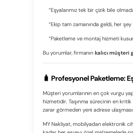
“Eşyalarımız tek bir çizik bile olmad
“Ekip tam zamanında geldi, her şey pl
“Paketleme ve montaj hizmeti kusu
Bu yorumlar, firmanın
kalıcı müşteri 
🧳 Profesyonel Paketleme: E
Müşteri yorumlarının en çok vurgu yap
hizmetidir. Taşınma sürecinin en kritik
zarar görmeden yeni adrese ulaşmasın
MY Nakliyat, mobilyadan elektronik cih
kadar her eşyayı özel malzemelerle pak