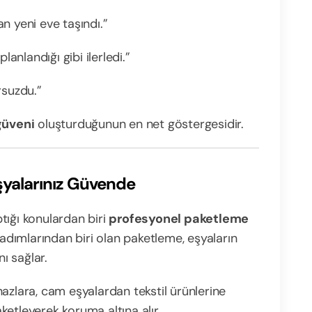
an yeni eve taşındı.”
anlandığı gibi ilerledi.”
rsuzdu.”
güveni
oluşturduğunun en net göstergesidir.
şyalarınız Güvende
tığı konulardan biri
profesyonel paketleme
 adımlarından biri olan paketleme, eşyaların
ı sağlar.
azlara, cam eşyalardan tekstil ürünlerine
etleyerek koruma altına alır.