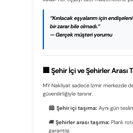
“Kırılacak eşyalarım için endişele
bir zarar bile olmadı.”
—
Gerçek müşteri yorumu
🏢 Şehir İçi ve Şehirler Aras
MY Nakliyat sadece İzmir merkezde deği
güvenilirliğiyle tanınır.
🏙️
Şehir içi taşıma:
Aynı gün teslim,
🚚
Şehirler arası taşıma:
Planlı rot
garantisi.