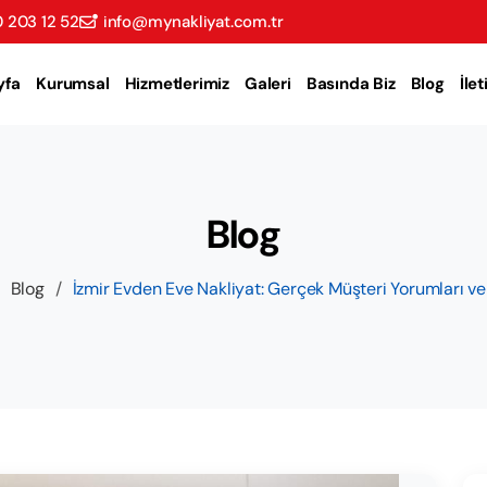
 203 12 52
info@mynakliyat.com.tr
yfa
Kurumsal
Hizmetlerimiz
Galeri
Basında Biz
Blog
İle
Blog
Blog
/
İzmir Evden Eve Nakliyat: Gerçek Müşteri Yorumları v