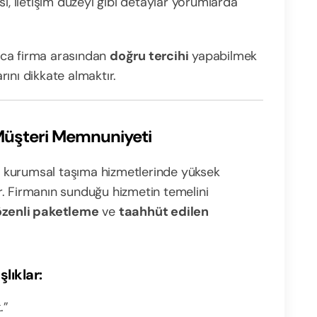
si, iletişim düzeyi gibi detaylar yorumlarda
arca firma arasından
doğru tercihi
yapabilmek
rını dikkate almaktır.
 Müşteri Memnuniyeti
ve kurumsal taşıma hizmetlerinde yüksek
. Firmanın sunduğu hizmetin temelini
özenli paketleme
ve
taahhüt edilen
lıklar:
.”