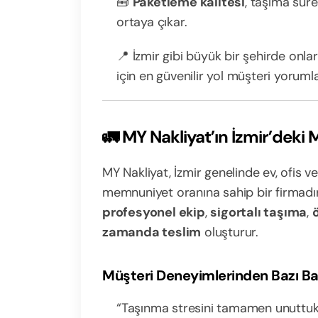
🧰
Paketleme kalitesi
, taşıma süre
ortaya çıkar.
📍 İzmir gibi büyük bir şehirde onl
için en güvenilir yol müşteri yorumla
🚛 MY Nakliyat’ın İzmir’deki
MY Nakliyat, İzmir genelinde ev, ofis 
memnuniyet oranına sahip bir firmadır
profesyonel ekip
,
sigortalı taşıma
,
zamanda teslim
oluşturur.
Müşteri Deneyimlerinden Bazı Baş
“Taşınma stresini tamamen unuttuk