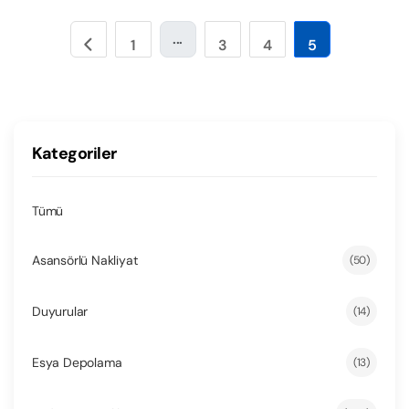
...
1
3
4
5
Kategoriler
Tümü
Asansörlü Nakliyat
(50)
Duyurular
(14)
Esya Depolama
(13)